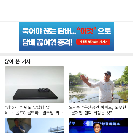
많이 본 기사
"창 3개 띄워도 답답함 없
오세훈 "용산공원 아파트, 노무현
네"…'폴드8 울트라', 일주일 써보
·문재인 철학 뒤집는 것"
니