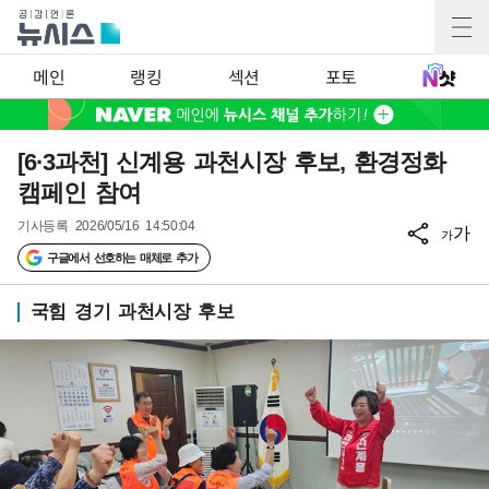
메인
랭킹
섹션
포토
[6·3과천] 신계용 과천시장 후보, 환경정화
캠페인 참여
기사등록
2026/05/16 14:50:04
가
가
구글에서 선호하는 매체로 추가
국힘 경기 과천시장 후보