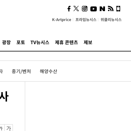
K-Artprice
프라임뉴시스
위클리뉴시스
광장
포토
TV뉴시스
제휴 콘텐츠
제보
자
중기/벤처
해양수산
 사