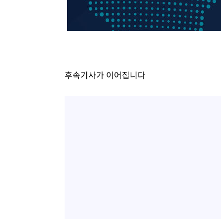
-17950초 전 >
[속보]규제합리화위원회 부위원장에 김태유 서울대 공대
병태 후임
-14308초 전 >
[속보]국힘 윤리위, '돌려차기 발언' 진종오·서범수 징계
-9633초 전 >
[속보] 7월 중국 수출 23.9%↑ 수입 27.5%↑…무역총액 
-6793초 전 >
[속보]'채상병 순직 책임' 임성근, 항소심도 징역 3년
-6659초 전 >
[속보]종합특검, '관저이전 봐주기 감사' 유병호 구속기소
후속기사가 이어집니다
-3259초 전 >
민주 콩고 에볼라환자 4천명 돌파, 4053명 발생 1850명 