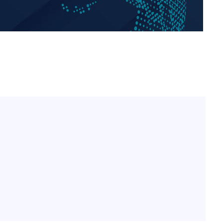
"서장훈, 28억에 산 서초 
1
450억에 매물로"
 교수…이
 절차 개시
"여군 지원 막힌 UDT 훈
2
25.3%↑
다"…707 출신 女유튜버 
전현무 "전 연인 집착에 
3
사망
박찬민 딸 박민하, 배우
4
니…여유로운 근황 공개
"한강수영장, 문신 노출 이
5
"출입 막는 건 명백한 차별
[속보]SK하이닉스, 주당 3
6
당…"3분기 중 주주환원 
구윤철 "실거주 30억 이
7
세 모두 완화"