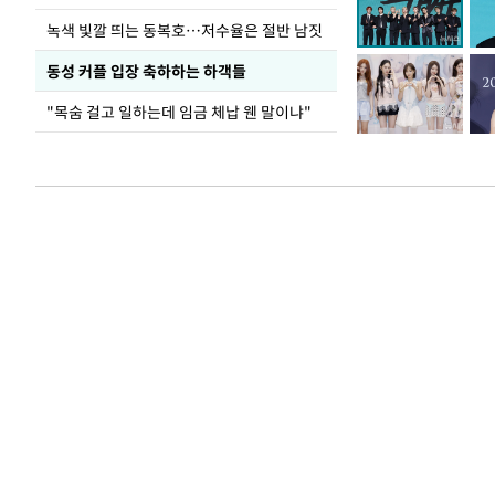
녹색 빛깔 띄는 동복호…저수율은 절반 남짓
동성 커플 입장 축하하는 하객들
"목숨 걸고 일하는데 임금 체납 웬 말이냐"