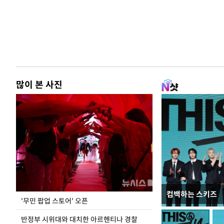
많이 본 사진
컴백하는 스키즈
지석천 뒤덮은 
'무민 팝업 스토어' 오픈
반정부 시위대와 대치한 아르헨티나 경찰