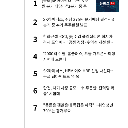
건물
[속보]SK하이닉스, 주당 375
1
1
원 분기 배당…"3분기 중 주
주환원 방안 확정"
련 직접 해봤습니
SK하이닉스, 주당 375원 분기배당 결정…3
2
2
'완벽 소화'
분기 중 추가 주주환원 발표
친구들과 연락 끊어"
한화큐셀·OCI, 美 수입 폴리실리콘 최저가
3
3
격제 도입에…"공정 경쟁·수익성 개선 환
영"
·국가대표 병행하더
'2000억 수혈' 홈플러스, 오늘 가오픈…회생
4
4
시험대 오른다
용객 제한을" vs
SK하이닉스, HBM 이어 HBF 선점 나선다…
5
5
"
구글 딥마인드도 '주목'
75원 분기 배
한전, 차기 사장 공모…李 주문한 '전력망 확
6
6
방안 확정"
충' 시험대
하 주택은 보유·양도
"용돈은 괜찮은데 독립은 아직"…취업청년
7
7
70%는 캥거루족