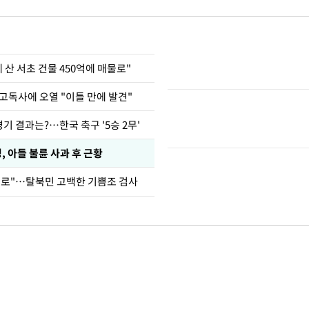
에 산 서초 건물 450억에 매물로"
고독사에 오열 "이틀 만에 발견"
경기 결과는?…한국 축구 '5승 2무'
 아들 불륜 사과 후 근황
뒤로"…탈북민 고백한 기쁨조 검사