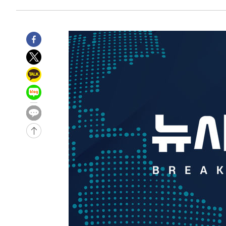
-6639초 전 >
[속보]종합특검, '관저이전 봐주기 감사' 유병호 구속기소
-3239초 전 >
민주 콩고 에볼라환자 4천명 돌파, 4053명 발생 1850명 
-31125초 전 >
"낮 기온 소폭 하락"…수도권 폭염중대경보, 폭염경보로
-31089초 전 >
[속보]이 대통령, '호우피해' 안동·의성 관할 4개 면 특
선포
-31052초 전 >
[단독]중수청 지원 검사들, 정원 초과 시 낮은 계급 임용
갈 수도
-29023초 전 >
낮 최고 37도 찜통더위…곳곳 소나기·강원 많은 비[내일
-27329초 전 >
SK하이닉스, 용인·청주 팹에 54조 투자…"AI 메모리 수
응"
-24185초 전 >
여자배구 이재영·이다영 자매, 아제르바이잔 투란VC 입
-23438초 전 >
외국인 심판 성 접대 7경기 들여다보니…한국 축구 '5승 2
-23172초 전 >
[속보]코스닥, 2.86포인트(0.36%) 내린 798.81마감
-23125초 전 >
[속보]코스피, 6200선 약보합…0.60% 내린 6258.77에
-23105초 전 >
[속보]원·달러 환율, 7.7원 내린 1416.1원 마감
-22994초 전 >
[속보] 노원서 40.1도 관측…서울, 2018년 이후 첫 40도
-20084초 전 >
[속보]종합특검, '계엄 수용공간 확보' 신용해 前교정본
-18957초 전 >
외신들도 주목한 韓축구 파문…"국민적 공분에 수사 재개
-18928초 전 >
11시간 압수수색에 성접대 파문까지…'쑥대밭' 된 축구