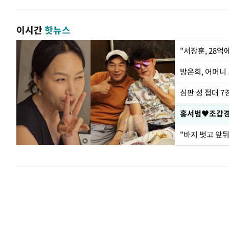
이시간
핫뉴스
"서장훈, 28억
방은희, 어머니 
심판 성 접대 7
홍서범♥조갑경,
"바지 벗고 앞