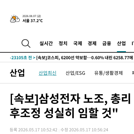
선포
-31032초 전 >
[단독]중수청 지원 검사들, 정원 초과 시 낮은 계급 임용
갈 수도
-29003초 전 >
낮 최고 37도 찜통더위…곳곳 소나기·강원 많은 비[내일
2026.08.07 (금)
서울 37.2℃
-27309초 전 >
SK하이닉스, 용인·청주 팹에 54조 투자…"AI 메모리 수
응"
-24165초 전 >
여자배구 이재영·이다영 자매, 아제르바이잔 투란VC 입
-23418초 전 >
외국인 심판 성 접대 7경기 들여다보니…한국 축구 '5승 2
실시간
정치
국제
경제
금융
산업
-23152초 전 >
[속보]코스닥, 2.86포인트(0.36%) 내린 798.81마감
-23105초 전 >
[속보]코스피, 6200선 약보합…0.60% 내린 6258.77에
-23085초 전 >
[속보]원·달러 환율, 7.7원 내린 1416.1원 마감
산업
산업최신
산업/ESG
유통/생활경제
-22974초 전 >
[속보] 노원서 40.1도 관측…서울, 2018년 이후 첫 40도
-20064초 전 >
[속보]종합특검, '계엄 수용공간 확보' 신용해 前교정본
-18937초 전 >
외신들도 주목한 韓축구 파문…"국민적 공분에 수사 재개
[속보]삼성전자 노조, 총리
-18908초 전 >
11시간 압수수색에 성접대 파문까지…'쑥대밭' 된 축구
후조정 성실히 임할 것"
-17930초 전 >
[속보]규제합리화위원회 부위원장에 김태유 서울대 공대
병태 후임
-14288초 전 >
[속보]국힘 윤리위, '돌려차기 발언' 진종오·서범수 징계
-9613초 전 >
[속보] 7월 중국 수출 23.9%↑ 수입 27.5%↑…무역총액 
등록 2026.05.17 10:52:42
수정 2026.05.17 10:56:24
-6773초 전 >
[속보]'채상병 순직 책임' 임성근, 항소심도 징역 3년