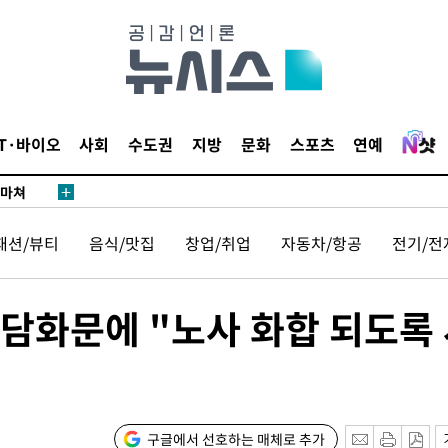
…희망지 못
날씨]
요 선제 대
단
무'
IT·바이오
사회
수도권
지방
문화
스포츠
연예
 마쳐
패션/뷰티
음식/맛집
창업/취업
자동차/항공
전기/전
부장 기소
"
 담화문에 "노사 화합 되도록
협회
 교수…이
 절차 개시
25.3%↑
구글에서 선호하는 매체로 추가