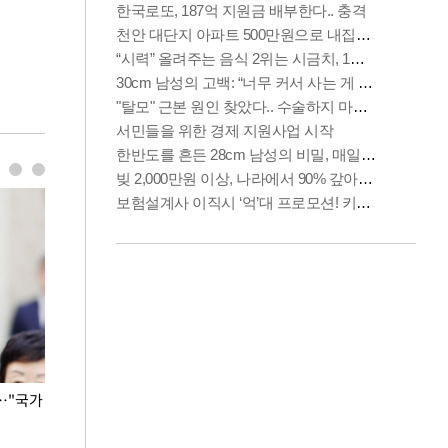
…"국가
홈플러스, 67개 점포 가오픈… 13일 정식 개장
오세훈 서울시장,
환경 점검