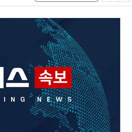
사망
 하향
별재난지역
…희망지 못
날씨]
요 선제 대
단
무'
 마쳐
부장 기소
"
협회