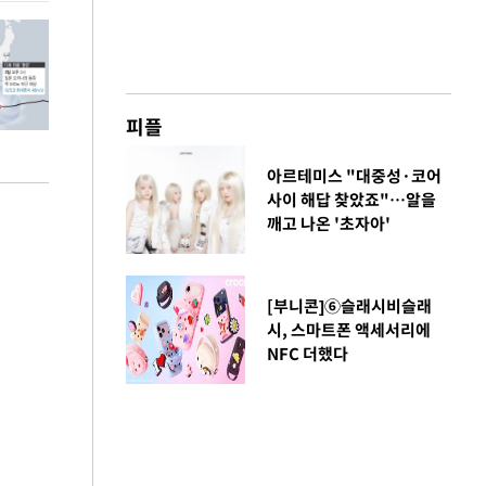
피플
아르테미스 "대중성·코어
사이 해답 찾았죠"…알을
깨고 나온 '초자아'
[부니콘]⑥슬래시비슬래
시, 스마트폰 액세서리에
NFC 더했다