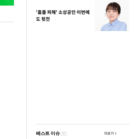
'홈플 피해' 소상공인 이번에
도 뒷전