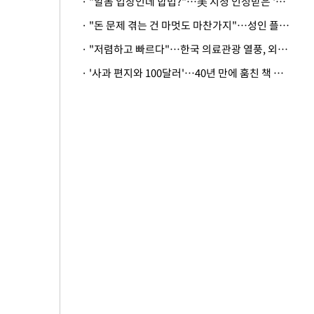
· "알몸 입장인데 합법?"…美 시청 인정받은 '누드' 레스토랑 화제
· "돈 문제 겪는 건 마멋도 마찬가지"…성인 플랫폼에 등장한 뜻밖의 스타
· "저렴하고 빠르다"…한국 의료관광 열풍, 외신도 주목
· '사과 편지와 100달러'…40년 만에 훔친 책 돌려준 美 절도범