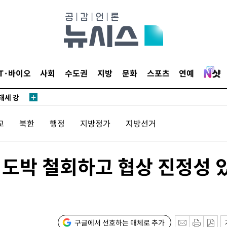
다"
수수색(종
4%↑
침 준수"
IT·바이오
사회
수도권
지방
문화
스포츠
연예
수수색
태세 강
교
북한
행정
지방정가
지방선거
 도박 철회하고 협상 진정성 
어"
·당황'
'
 혐의
구글에서 선호하는 매체로 추가