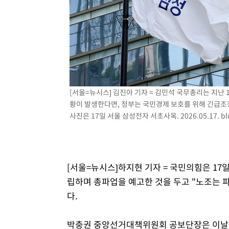
-11162초 전 >
"韓 외환시장 개입 관측 배경엔 美의 대한국 무역적자 있
-10989초 전 >
'월드컵 탈락 후폭풍' 축구협회…초유의 압수수색에 '충격
-10829초 전 >
서울 낮 37.9도, 올여름 최고치 경신…영등포 순간 '40도
-10391초 전 >
[속보]종합특검, 대검 추가 압수수색…내란 중요임무종사
-6486초 전 >
[속보]코스닥, 800p 회복…0.26% 오른 801.67 마감
-6416초 전 >
[속보]코스피, 301.88포인트(4.58%) 내린 6296.38 마감
-6281초 전 >
[속보]원·달러 환율, 0.7원 내린 1423.8원 마감
[서울=뉴시스] 김진아 기자 = 김민석 국무총리는 지난
-3880초 전 >
"여기 떨어졌다"…다누리, 스페이스X 로켓 달 충돌 흔적 
황이 발생한다면, 정부는 국민경제 보호를 위해 긴급조
사진은 17일 서울 삼성전자 서초사옥. 2026.05.17.
b
-925초 전 >
손흥민, 5경기 연속골 실패…LAFC는 승부차기 끝 과달라하
1시간 전 >
내일까지 39도 '펄펄'…기상청 "태풍 지나며 폭염 잠시 꺾인
[서울=뉴시스]하지현 기자 = 국민의힘은 17
립하며 총파업을 예고한 것을 두고 "노조는 
다.
박충권 중앙선거대책위원회 공보단장은 이날