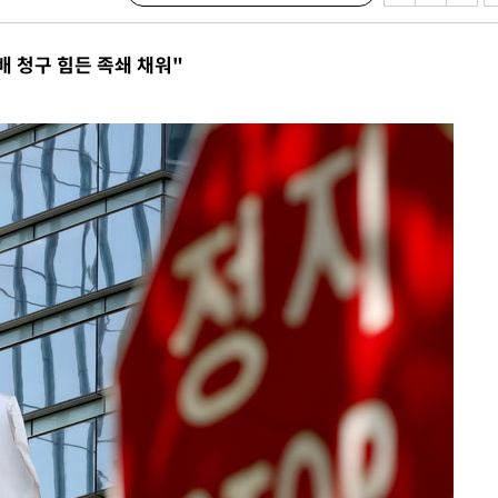
배 청구 힘든 족쇄 채워"
포착
라 격파
다"
수수색(종
4%↑
침 준수"
수수색
태세 강