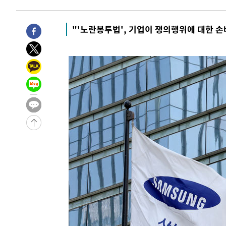
-6486초 전 >
[속보]코스닥, 800p 회복…0.26% 오른 801.67 마감
-6416초 전 >
[속보]코스피, 301.88포인트(4.58%) 내린 6296.38 마감
"'노란봉투법', 기업이 쟁의행위에 대한 손
-6281초 전 >
[속보]원·달러 환율, 0.7원 내린 1423.8원 마감
-3880초 전 >
"여기 떨어졌다"…다누리, 스페이스X 로켓 달 충돌 흔적 
-925초 전 >
손흥민, 5경기 연속골 실패…LAFC는 승부차기 끝 과달라하
1시간 전 >
내일까지 39도 '펄펄'…기상청 "태풍 지나며 폭염 잠시 꺾인
-32051초 전 >
'월드컵 탈락 후폭풍' 축구협회…11시간 걸린 초유의 압
합)
-31487초 전 >
[속보] 뉴욕증시, 혼조 출발…나스닥 0.3%↓, 다우 0.1
-30280초 전 >
축구협회, 15년 전 심판 성 접대 파문에 "현재는 내부 지
-28965초 전 >
경찰, '홍명보는 2순위' 결론냈던 스포츠윤리센터도 압
-14561초 전 >
[속보]합참 "北 발사체는 단거리탄도미사일…감시·경계
화"
-14309초 전 >
日방위성, 北이 동해로 쏜 발사체는 탄도미사일 가능성
-12739초 전 >
[속보] SKT, 에이닷 서비스 장애 발생…"원인 파악 중"
-12145초 전 >
[속보]합참 "북, 동해상으로 미상 발사체 발사"
-11541초 전 >
'낮 최고 39도' 불볕더위…한밤 열대야도 계속[내일날씨]
-11500초 전 >
[속보]7~9일 프로야구 3연전도 폭염 취소…11일 재개