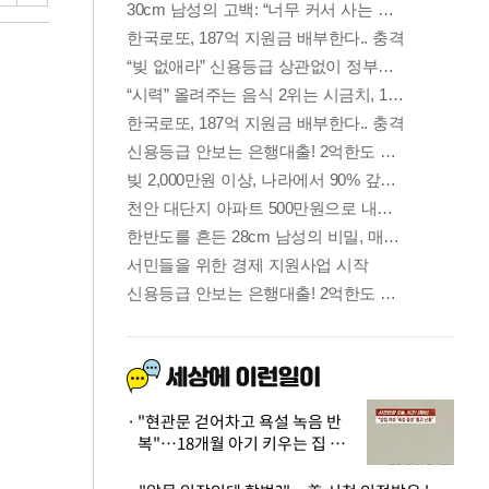
"현관문 걷어차고 욕설 녹음 반
복"…18개월 아기 키우는 집 뒤
흔든 '앞집의 비극'