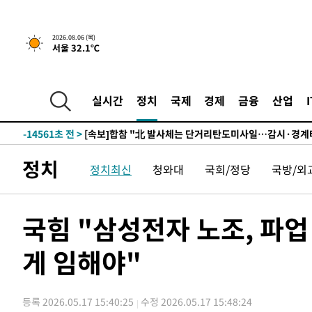
1시간 전 >
내일까지 39도 '펄펄'…기상청 "태풍 지나며 폭염 잠시 꺾인
2026.08.06 (목)
-32051초 전 >
'월드컵 탈락 후폭풍' 축구협회…11시간 걸린 초유의 압
서울 32.1℃
합)
-31487초 전 >
[속보] 뉴욕증시, 혼조 출발…나스닥 0.3%↓, 다우 0.1
-30280초 전 >
축구협회, 15년 전 심판 성 접대 파문에 "현재는 내부 지
실시간
정치
국제
경제
금융
산업
-28965초 전 >
경찰, '홍명보는 2순위' 결론냈던 스포츠윤리센터도 압
-14561초 전 >
[속보]합참 "北 발사체는 단거리탄도미사일…감시·경계
화"
-14309초 전 >
日방위성, 北이 동해로 쏜 발사체는 탄도미사일 가능성
-12739초 전 >
[속보] SKT, 에이닷 서비스 장애 발생…"원인 파악 중"
정치
정치최신
청와대
국회/정당
국방/외
-12145초 전 >
[속보]합참 "북, 동해상으로 미상 발사체 발사"
-11541초 전 >
'낮 최고 39도' 불볕더위…한밤 열대야도 계속[내일날씨]
국힘 "삼성전자 노조, 파업
-11500초 전 >
[속보]7~9일 프로야구 3연전도 폭염 취소…11일 재개
-11162초 전 >
"韓 외환시장 개입 관측 배경엔 美의 대한국 무역적자 있
게 임해야"
-10989초 전 >
'월드컵 탈락 후폭풍' 축구협회…초유의 압수수색에 '충격
-10829초 전 >
서울 낮 37.9도, 올여름 최고치 경신…영등포 순간 '40도
-10391초 전 >
[속보]종합특검, 대검 추가 압수수색…내란 중요임무종사
등록 2026.05.17 15:40:25
수정 2026.05.17 15:48:24