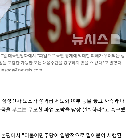
어"
·당황'
'
 혐의
 17일 대국민담화에서 "파업으로 국민 경제에 막대한 피해가 우려되는 상
포착
정을 포함한 가능한 모든 대응수단을 강구하지 않을 수 없다"고 밝혔다.
luesoda@newsis.com
라 격파
다"
일 삼성전자 노조가 성과급 제도화 여부 등을 놓고 사측과 대
파국을 부르는 무모한 파업 도박을 당장 철회하라"고 촉구했
 논평에서 "더불어민주당이 일방적으로 밀어붙여 시행된