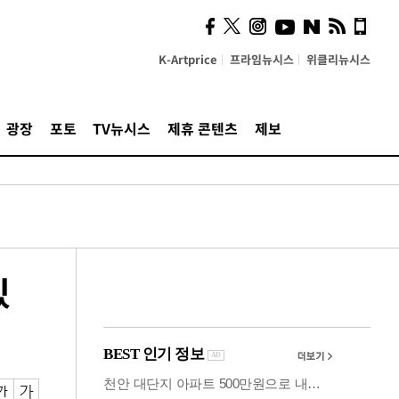
의견, 국토부·LH에 충실히
전달할 것"
K-Artprice
프라임뉴시스
위클리뉴시스
광장
포토
TV뉴시스
제휴 콘텐츠
제보
있