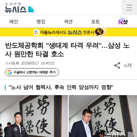
메인
랭킹
섹션
포토
반도체공학회 "생태계 타격 우려"…삼성 노
사 원만한 타결 호소
기사등록
2026/05/17 16:40:22
가
가
구글에서 선호하는 매체로 추가
"노사 넘어 협력사, 후속 인력 양성까지 영향"