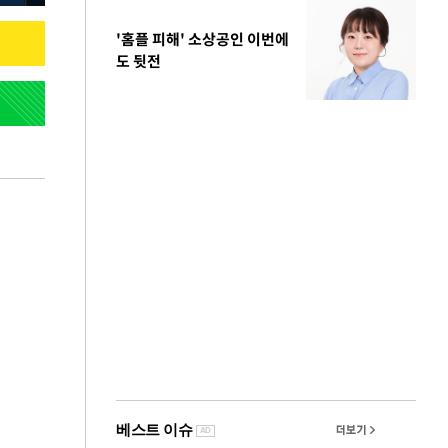
'홈플 피해' 소상공인 이번에
도 뒷전