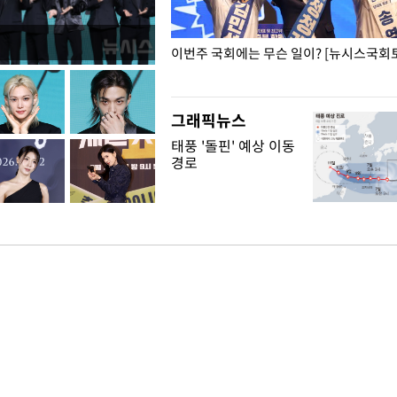
폭력 피해자에 위로·사과…"국가
이번주 국회에는 무슨 일이? [뉴시스국회토
"
그래픽뉴스
태풍 '돌핀' 예상 이동
경로