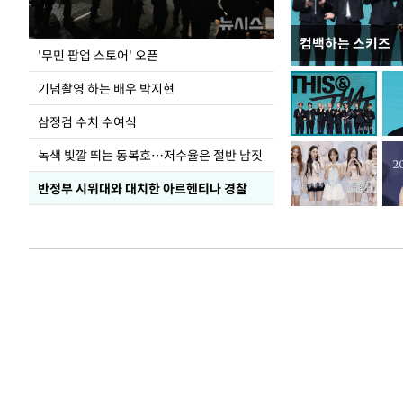
컴백하는 스키즈
이 대통령, 국가
'무민 팝업 스토어' 오픈
가 책임지고 치유
기념촬영 하는 배우 박지현
삼정검 수치 수여식
녹색 빛깔 띄는 동복호…저수율은 절반 남짓
반정부 시위대와 대치한 아르헨티나 경찰