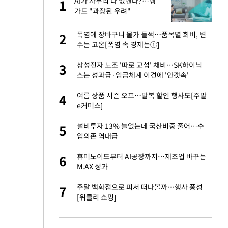
가
AI가 사무직 다 없앤다?…뱅
1
1
가드 "과장된 우려"
자친구와 열애 "결혼
폭염에 장바구니 물가 들썩…품목별 희비, 변
2
2
수는 고온[폭염 속 경제는①]
 10대가 40대 친
삼성전자 노조 '따로 교섭' 채비…SK하이닉
3
3
스는 성과급·임금체계 이견에 '안갯속'
싶어 이혼…애 못
여름 상품 시즌 오프…말복 할인 행사도[주말
4
4
e커머스]
만에 사과…"제가 틀
설비투자 13% 늘었는데 국산비중 줄어…수
5
5
입의존 역대급
회의서 공급 논
휴머노이드부터 AI공장까지…제조업 바꾸는
6
6
달리지 말고 과감
M.AX 성과
고서 기아차 덕에
주말 백화점으로 피서 떠나볼까…행사 풍성
7
7
[위클리 쇼핑]