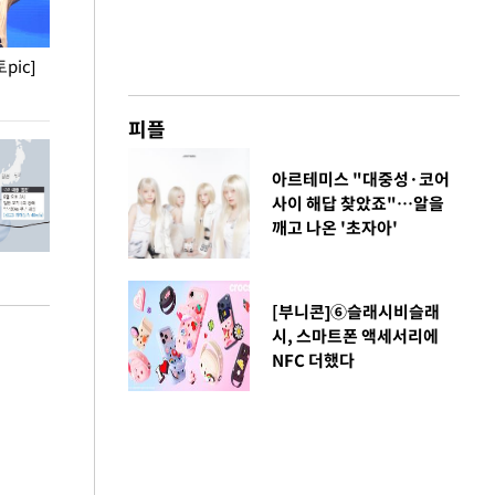
pic]
청와대 일주일
사진으로 보는 
피플
아르테미스 "대중성·코어
사이 해답 찾았죠"…알을
깨고 나온 '초자아'
[부니콘]⑥슬래시비슬래
시, 스마트폰 액세서리에
NFC 더했다