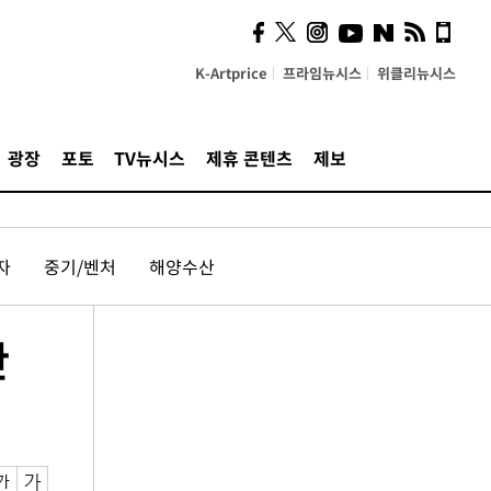
K-Artprice
프라임뉴시스
위클리뉴시스
광장
포토
TV뉴시스
제휴 콘텐츠
제보
자
중기/벤처
해양수산
산