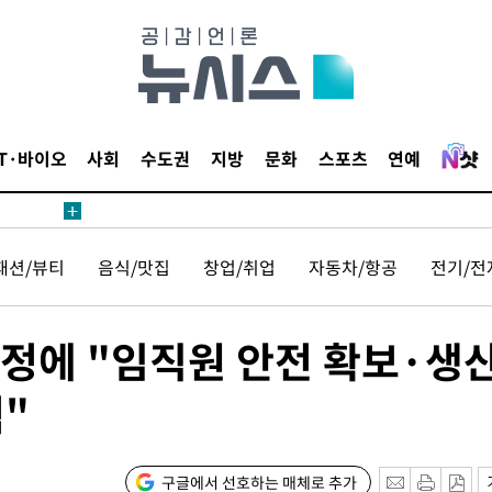
IT·바이오
사회
수도권
지방
문화
스포츠
연예
패션/뷰티
음식/맛집
창업/취업
자동차/항공
전기/전
결정에 "임직원 안전 확보·생
"
구글에서 선호하는 매체로 추가