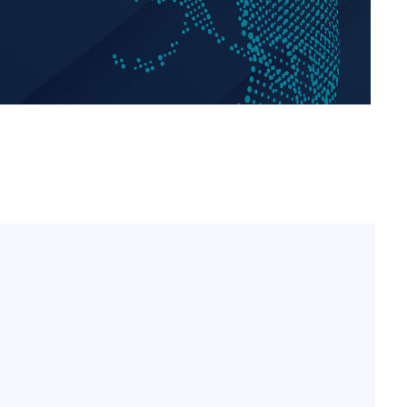
백혈병 재발 최성원 "치료
1
날 죽이는 것 같았다" 눈물
'서준맘' 박세미, 연하 남
2
생각도"
[단독]인천 부평구 아파트서
3
모 살해
하리수 "미키정 보내주고 
4
낳아 미안했다"
표창원, 남규리에 15년 
5
렸습니다"
이 대통령, 6시간 부동산 
6
의…"기존 사고 방식에 매
히 실천"(종합)
英유명 여배우, 큰 교통사
7
살았다