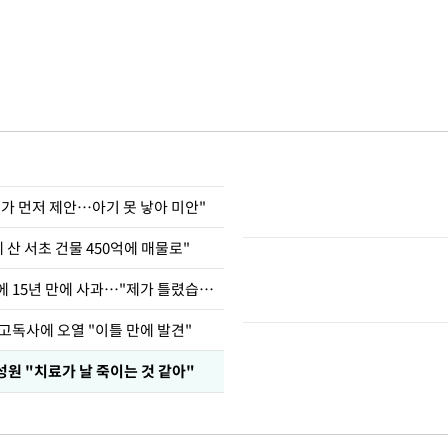
내가 먼저 제안…아기 못 낳아 미안"
에 산 서초 건물 450억에 매물로"
표창원, 남규리에 15년 만에 사과…"제가 틀렸습니다"
고독사에 오열 "이틀 만에 발견"
성원 "치료가 날 죽이는 것 같아"