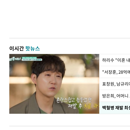
이시간
핫뉴스
하리수 "이혼 
"서장훈, 28억
방은희, 어머니 
백혈병 재발 최