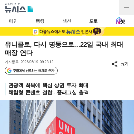
메인
랭킹
섹션
포토
유니클로, 다시 명동으로…22일 국내 최대
매장 연다
기사등록
2026/05/19 09:23:12
가
가
구글에서 선호하는 매체로 추가
관광객 회복에 핵심 상권 투자 확대
체험형 콘텐츠 결합…플래그십 출격