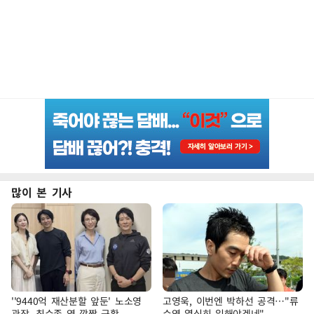
많이 본 기사
''9440억 재산분할 앞둔' 노소영
고영욱, 이번엔 박하선 공격…"류
관장, 최수종 옆 깜짝 근황
수영 열심히 일해야겠네"