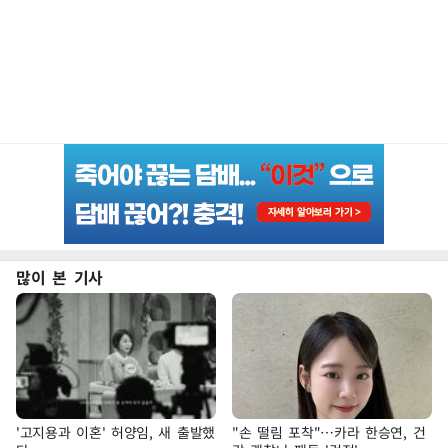
많이 본 기사
'고지용과 이혼' 허양임, 새 출발했
"손 떨림 포착"…카라 한승연, 건