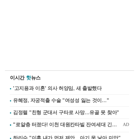
이시간
핫
뉴스
'고지용과 이혼' 의사 허양임, 새 출발했다
유혜정, 자궁적출 수술 "여성성 잃는 것이…"
김정렬 "친형 군대서 구타로 사망…유골 못 찾아"
하리수 "이혼 내가 먼저 제안…아기 못 낳아 미안"