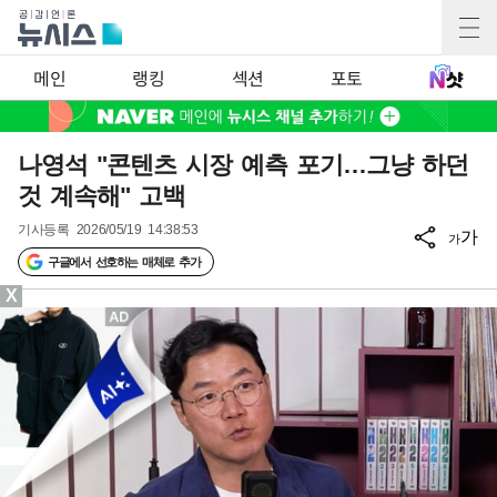
메인
랭킹
섹션
포토
나영석 "콘텐츠 시장 예측 포기…그냥 하던
것 계속해" 고백
기사등록
2026/05/19 14:38:53
가
가
구글에서 선호하는 매체로 추가
X