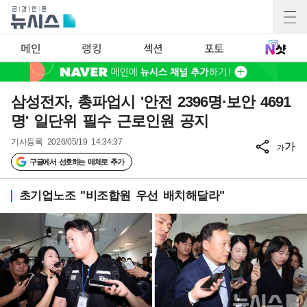
메인
랭킹
섹션
포토
삼성전자, 총파업시 '안전 2396명·보안 4691
명' 일단위 필수 근로인원 공지
기사등록
2026/05/19 14:34:37
가
가
구글에서 선호하는 매체로 추가
초기업노조 "비조합원 우선 배치해달라"