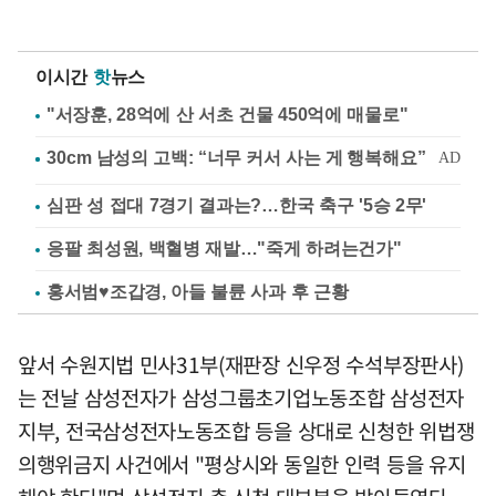
이시간
핫
뉴스
"서장훈, 28억에 산 서초 건물 450억에 매물로"
심판 성 접대 7경기 결과는?…한국 축구 '5승 2무'
응팔 최성원, 백혈병 재발…"죽게 하려는건가"
홍서범♥조갑경, 아들 불륜 사과 후 근황
앞서 수원지법 민사31부(재판장 신우정 수석부장판사)
는 전날 삼성전자가 삼성그룹초기업노동조합 삼성전자
지부, 전국삼성전자노동조합 등을 상대로 신청한 위법쟁
의행위금지 사건에서 "평상시와 동일한 인력 등을 유지