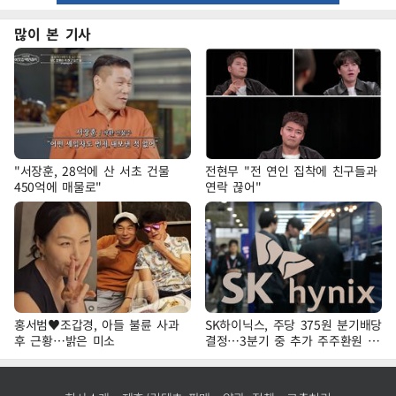
많이 본 기사
"서장훈, 28억에 산 서초 건물
전현무 "전 연인 집착에 친구들과
450억에 매물로"
연락 끊어"
홍서범♥조갑경, 아들 불륜 사과
SK하이닉스, 주당 375원 분기배당
후 근황…밝은 미소
결정…3분기 중 추가 주주환원 발
표