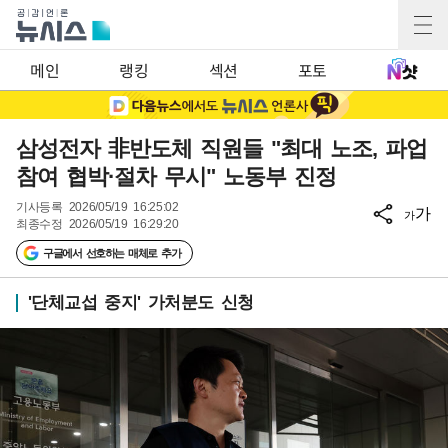
메인
랭킹
섹션
포토
삼성전자 非반도체 직원들 "최대 노조, 파업
참여 협박·절차 무시" 노동부 진정
기사등록
2026/05/19 16:25:02
가
가
최종수정
2026/05/19 16:29:20
구글에서 선호하는 매체로 추가
'단체교섭 중지' 가처분도 신청