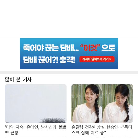
많이 본 기사
'마약 자숙' 유아인, 남사친과 볼뽀
손떨림 건강이상설 한승연…"목디
뽀 근황
스크 심해 치료 중"