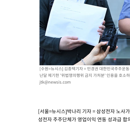
4시간 전 >
극한폭염 한풀 꺾이지만…'낮 최고 35도' 무더위, 열대야 계
날씨]
5시간 전 >
축구협회 "압수수색·성접대 논란 사과…쇄신의 기회로 삼겠
6시간 전 >
[속보]'압수수색·성접대 논란' 축구협회 "실망과 걱정 안겨드
9시간 전 >
'최고 37도' 폭염 지속…강원동해안 최대 150㎜ 비
11시간 전 >
[속보]뉴욕증시 상승 마감…S&P 0.6% 나스닥 1.3%↑
[수원=뉴시스] 김종택기자 = 민경권 대한민국주주운동
난달 제기한 '위법쟁의행위 금지 가처분' 인용을 호소하는 
jtk@newsis.com
[서울=뉴시스]박나리 기자 = 삼성전자 노사가
성전자 주주단체가 영업이익 연동 성과급 합