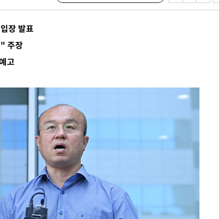
 입장 발표
·서미화·
" 주장
1위… 정
 예고
鄭
위해 뛸
승리
일날씨]
원해 아틀