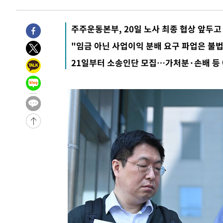
11시간 전 >
[속보]뉴욕증시 상승 마감…S&P 0.6% 나스닥 1.3%↑
-20371초 전 >
이란 "호르무즈 재개방 합의 근접…美 배상 선행돼야"
주주운동본부, 20일 노사 최종 협상 앞두고
-11418초 전 >
[속보]與최고위원 제주·인천 순회경선…박선원·최민희
"임금 아닌 사업이익 분배 요구 파업은 불법
한민수·김용 순
-11371초 전 >
[속보]김민석, 與 전대 당원투표 누적 득표율 45.42%로 
21일부터 소송인단 모집…가처분·손배 등
청래 44.56%
-10653초 전 >
[속보]與 대표 경선 제주·인천 당원투표…金 47.75%·
42.08%·宋 10.17%
-10187초 전 >
이강인 "아틀레티코 이적 기뻐…등번호 7번 의미보단 팀 
것"
-10122초 전 >
[속보]與 당대표 경선, 제주·인천 권리당원 투표 김민석 
-3896초 전 >
낮 최고 35도 '무더위'…동해안 시간당 30㎜ '강한 비'[내
-3166초 전 >
[속보]이강인 "감독님이 원하는 마음 느꼈고, 많은 트로피 
레티코 이적"
-2948초 전 >
수도권 40도 육박 '펄펄'…동해안 일부 지역엔 호의주의보
-1917초 전 >
온열질환 사망자 3명 늘어…누적 환자 3000명 돌파
1시간 전 >
강릉에 시간당 81.4㎜ 물폭탄…도로 잠기고 담벼락 붕괴
2시간 전 >
백운산서 80년근 천종산삼 9뿌리 발견…감정가 1.3억원
2시간 전 >
선재도서 해루질 나섰다 실종 60대, 닷새 만에 숨진 채 발견
3시간 전 >
남자 농구, 나고야 아시안게임서 '홈팀' 일본과 한일전
3시간 전 >
여수 오동도 해상서 모터보트 전복…1명 사망·1명 실종