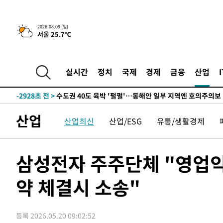
청래 44.56%
-10633초 전 >
[속보]與 대표 경선 제주·인천 당원투표…金 47.75%·
42.08%·宋 10.17%
-10167초 전 >
이강인 "아틀레티코 이적 기뻐…등번호 7번 의미보단 팀 
2026.08.09 (일)
서울 25.7℃
것"
-10102초 전 >
[속보]與 당대표 경선, 제주·인천 권리당원 투표 김민석 
-3876초 전 >
낮 최고 35도 '무더위'…동해안 시간당 30㎜ '강한 비'[내
-3146초 전 >
[속보]이강인 "감독님이 원하는 마음 느꼈고, 많은 트로피 
실시간
정치
국제
경제
금융
산업
레티코 이적"
-2928초 전 >
수도권 40도 육박 '펄펄'…동해안 일부 지역엔 호의주의보
-1897초 전 >
온열질환 사망자 3명 늘어…누적 환자 3000명 돌파
1시간 전 >
강릉에 시간당 81.4㎜ 물폭탄…도로 잠기고 담벼락 붕괴
산업
산업최신
산업/ESG
유통/생활경제
2시간 전 >
백운산서 80년근 천종산삼 9뿌리 발견…감정가 1.3억원
2시간 전 >
선재도서 해루질 나섰다 실종 60대, 닷새 만에 숨진 채 발견
3시간 전 >
남자 농구, 나고야 아시안게임서 '홈팀' 일본과 한일전
삼성전자 주주단체 "영업익
3시간 전 >
여수 오동도 해상서 모터보트 전복…1명 사망·1명 실종
약 체결시 소송"
4시간 전 >
극한폭염 한풀 꺾이지만…'낮 최고 35도' 무더위, 열대야 계
날씨]
5시간 전 >
축구협회 "압수수색·성접대 논란 사과…쇄신의 기회로 삼겠
6시간 전 >
[속보]'압수수색·성접대 논란' 축구협회 "실망과 걱정 안겨드
등록 2026.05.20 09:02:52
9시간 전 >
'최고 37도' 폭염 지속…강원동해안 최대 150㎜ 비