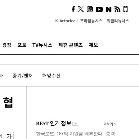
사이 해답 찾았죠"…알을
깨고 나온 '초자아'
K-Artprice
프라임뉴시스
위클리뉴시스
광장
포토
TV뉴시스
제휴 콘텐츠
제보
자
중기/벤처
해양수산
 협