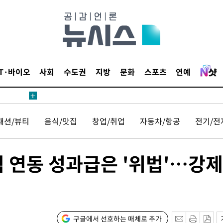
鄭
위해 뛸
승리
일날씨]
원해 아틀
IT·바이오
사회
수도권
지방
문화
스포츠
연예
패션/뷰티
음식/맛집
창업/취업
자동차/항공
전기/전
 연동 성과급은 '위법'…강제
속[다음주
다"
려 죄송"
구글에서 선호하는 매체로 추가