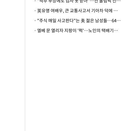
· "척추 부상에도 검사 못 받아"…전 올림픽 선수, 美봅슬레이협회 상대 소송
· 英유명 여배우, 큰 교통사고서 기아차 덕에 살았다
· "주식 매일 사고판다"는 美 젊은 남성들…64%가 "나는 인생의 패배자“
· 엘베 문 열리자 지팡이 '퍽'…노인의 택배기사 폭행 이유