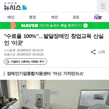
메인
랭킹
섹션
포토
"수료율 100%"…발달장애인 창업교육 산실
인 '이곳'
기사등록
2026/05/20 09:19:23
가
가
최종수정
2026/05/20 09:38:26
구글에서 선호하는 매체로 추가
장애인기업종합지원센터 '아산 가치만드소'