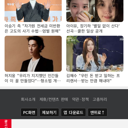
이승기 측 "차가원 전세금 미반환
아이유, 장기하 '별일 없이 산다'
은 고도의 사기 수법…엄벌 원해"
선곡…쿨한 일상 공개
허지웅 "우리가 지지했던 인간들
김혜수 "우린 돈 받고 일하는 프
이 이 꼴 만들었다"…형소법 개정
리랜서…받는 만큼 해내야"
에 격한 반응
회사소개
제휴/컨텐츠 판매
약관·정책
고충처리
PC화면
제보하기
앱 다운로드
맨위로↑
광
COPYRIGHTⓒ
NEWSIS
ALL RIGHTS RESERVED.
고