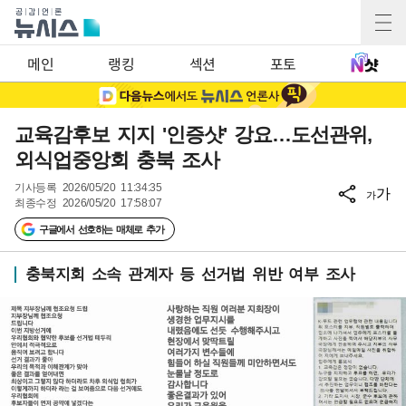
메인
랭킹
섹션
포토
교육감후보 지지 '인증샷' 강요…도선관위,
외식업중앙회 충북 조사
기사등록
2026/05/20 11:34:35
가
가
최종수정
2026/05/20 17:58:07
구글에서 선호하는 매체로 추가
충북지회 소속 관계자 등 선거법 위반 여부 조사