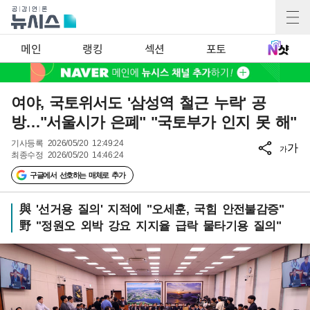
메인
랭킹
섹션
포토
여야, 국토위서도 '삼성역 철근 누락' 공
방…"서울시가 은폐" "국토부가 인지 못 해"
기사등록
2026/05/20 12:49:24
가
가
최종수정
2026/05/20 14:46:24
구글에서 선호하는 매체로 추가
與 '선거용 질의' 지적에 "오세훈, 국힘 안전불감증"
野 "정원오 외박 강요 지지율 급락 물타기용 질의"