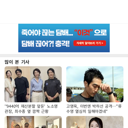
많이 본 기사
''9440억 재산분할 앞둔' 노소영
고영욱, 이번엔 박하선 공격…"류
관장, 최수종 옆 깜짝 근황
수영 열심히 일해야겠네"