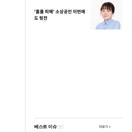
'홈플 피해' 소상공인 이번에
도 뒷전