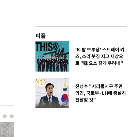
피플
'K-팝 보부상' 스트레이 키
즈, 소리 봇짐 지고 세상으
로 "韓 요소 깊게 우려내"
전성수 "서리풀지구 주민
의견, 국토부·LH에 충실히
전달할 것"