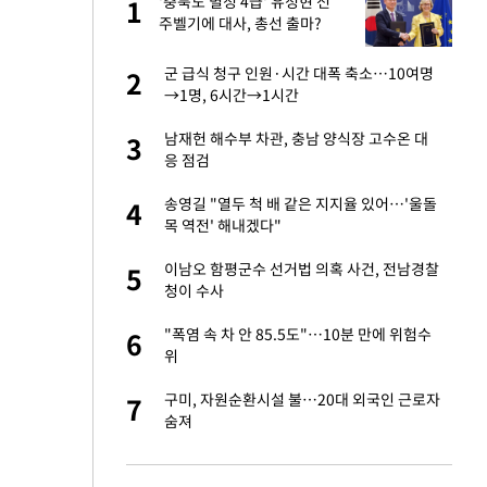
미
'충북도 별정 4급' 유정현 전
1
1
…엄
주벨기에 대사, 총선 출마?
이 산다' 선곡…쿨한
군 급식 청구 인원·시간 대폭 축소…10여명
2
2
→1명, 6시간→1시간
인간들이 이 꼴 만
남재헌 해수부 차관, 충남 양식장 고수온 대
3
3
격한 반응
응 점검
하는 프리랜서…받
송영길 "열두 척 배 같은 지지율 있어…'울돌
4
4
목 역전' 해내겠다"
앗겨…지금이라면 가
이남오 함평군수 선거법 의혹 사건, 전남경찰
5
5
청이 수사
패…LAFC는 승부차
"폭염 속 차 안 85.5도"…10분 만에 위험수
6
6
위
일까지 취소…11일
구미, 자원순환시설 불…20대 외국인 근로자
7
7
숨져