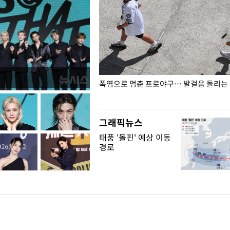
전남광주… 열화상 카메라에 담긴
폭염으로 멈춘 프로야구… 발걸음 돌리는
그래픽뉴스
태풍 '돌핀' 예상 이동
경로