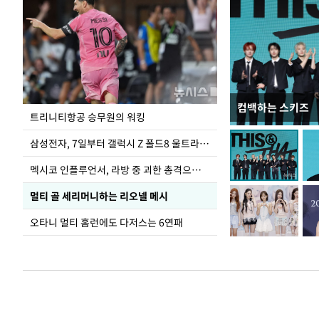
컴백하는 스키즈
입추 하루 앞둔 
트리니티항공 승무원의 워킹
폭염
삼성전자, 7일부터 갤럭시 Z 폴드8 울트라·폴드8·플립8 출시
멕시코 인플루언서, 라방 중 괴한 총격으로 사망
멀티 골 세리머니하는 리오넬 메시
오타니 멀티 홈런에도 다저스는 6연패