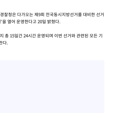
이승기 측 "차가원 전세금 
1
반환은 고도의 사기 수법
벌 원해"
"
충남경찰청은 다가오는 제9회 전국동시지방선거를 대비한 선거
아이유, 장기하 '별일 없
2
·당황'
을 열어 운영한다고 20일 밝혔다.
일상 공개
허지웅 "우리가 지지했던 
3
혐의
총 15일간 24시간 운영되며 이번 선거와 관련된 모든 기
들었다"…형소법 개정에 
한다.
김혜수 "우린 돈 받고 일
4
는 만큼 해내야"
효린 "절친에게 남친 빼
5
만 안 있어"
 격파
다"
손흥민, 5경기 연속골 실
6
기 끝 과달라하라 격파
극한 폭염에 프로야구 9
7
재개