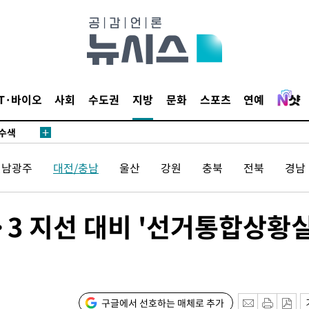
다"
수수색(종
4%↑
IT·바이오
사회
수도권
지방
문화
스포츠
연예
침 준수"
수수색
세 강화"
전남광주
대전/충남
울산
강원
충북
전북
경남
3 지선 대비 '선거통합상황실
"
·당황'
구글에서 선호하는 매체로 추가