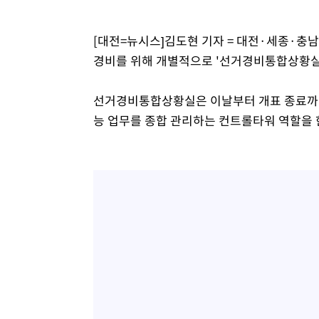
-5917초 전 >
[속보]7~9일 프로야구 3연전도 폭염 취소…11일 재개
-5579초 전 >
"韓 외환시장 개입 관측 배경엔 美의 대한국 무역적자 있어
[대전=뉴시스]김도현 기자 = 대전·세종·
-5406초 전 >
'월드컵 탈락 후폭풍' 축구협회…초유의 압수수색에 '충격
경비를 위해 개별적으로 '선거경비통합상황실'
-5246초 전 >
서울 낮 37.9도, 올여름 최고치 경신…영등포 순간 '40도'
-4808초 전 >
[속보]종합특검, 대검 추가 압수수색…내란 중요임무종사 
선거경비통합상황실은 이날부터 개표 종료까지 
-903초 전 >
[속보]코스닥, 800p 회복…0.26% 오른 801.67 마감
능 업무를 종합 관리하는 컨트롤타워 역할을 
-833초 전 >
[속보]코스피, 301.88포인트(4.58%) 내린 6296.38 마감
-698초 전 >
[속보]원·달러 환율, 0.7원 내린 1423.8원 마감
28분 전 >
"여기 떨어졌다"…다누리, 스페이스X 로켓 달 충돌 흔적 포착
1시간 전 >
손흥민, 5경기 연속골 실패…LAFC는 승부차기 끝 과달라하라
3시간 전 >
내일까지 39도 '펄펄'…기상청 "태풍 지나며 폭염 잠시 꺾인