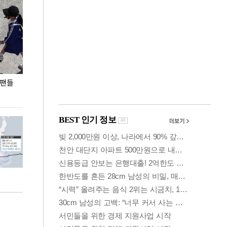
 팬들
이 대통령, '청년 대책 속도 높여야…폭염 문제도
입추 코앞인데 전
총력 대응'