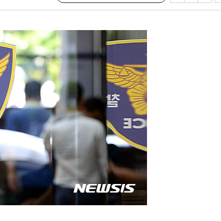
혐의
 격파
다"
수수색(종
4%↑
침 준수"
수수색
세 강화"