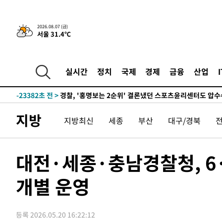
2026.08.07 (금)
서울 31.4℃
3시간 전 >
내일까지 39도 '펄펄'…기상청 "태풍 지나며 폭염 잠시 꺾인
-26468초 전 >
'월드컵 탈락 후폭풍' 축구협회…11시간 걸린 초유의 압
합)
-25904초 전 >
[속보] 뉴욕증시, 혼조 출발…나스닥 0.3%↓, 다우 0.1
실시간
정치
국제
경제
금융
산업
-24697초 전 >
축구협회, 15년 전 심판 성 접대 파문에 "현재는 내부 지
-23382초 전 >
경찰, '홍명보는 2순위' 결론냈던 스포츠윤리센터도 압
-8978초 전 >
[속보]합참 "北 발사체는 단거리탄도미사일…감시·경계태
지방
지방최신
세종
부산
대구/경북
-8726초 전 >
日방위성, 北이 동해로 쏜 발사체는 탄도미사일 가능성
-7156초 전 >
[속보] SKT, 에이닷 서비스 장애 발생…"원인 파악 중"
-6562초 전 >
[속보]합참 "북, 동해상으로 미상 발사체 발사"
대전·세종·충남경찰청, 6·
-5958초 전 >
'낮 최고 39도' 불볕더위…한밤 열대야도 계속[내일날씨]
개별 운영
-5917초 전 >
[속보]7~9일 프로야구 3연전도 폭염 취소…11일 재개
-5579초 전 >
"韓 외환시장 개입 관측 배경엔 美의 대한국 무역적자 있어
-5406초 전 >
'월드컵 탈락 후폭풍' 축구협회…초유의 압수수색에 '충격
등록 2026.05.20 16:22:12
-5246초 전 >
서울 낮 37.9도, 올여름 최고치 경신…영등포 순간 '40도'