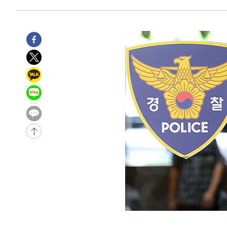
-4808초 전 >
[속보]종합특검, 대검 추가 압수수색…내란 중요임무종사 
-903초 전 >
[속보]코스닥, 800p 회복…0.26% 오른 801.67 마감
-833초 전 >
[속보]코스피, 301.88포인트(4.58%) 내린 6296.38 마감
-698초 전 >
[속보]원·달러 환율, 0.7원 내린 1423.8원 마감
28분 전 >
"여기 떨어졌다"…다누리, 스페이스X 로켓 달 충돌 흔적 포착
1시간 전 >
손흥민, 5경기 연속골 실패…LAFC는 승부차기 끝 과달라하라
3시간 전 >
내일까지 39도 '펄펄'…기상청 "태풍 지나며 폭염 잠시 꺾인
-26468초 전 >
'월드컵 탈락 후폭풍' 축구협회…11시간 걸린 초유의 압
합)
-25904초 전 >
[속보] 뉴욕증시, 혼조 출발…나스닥 0.3%↓, 다우 0.1
-24697초 전 >
축구협회, 15년 전 심판 성 접대 파문에 "현재는 내부 지
-23382초 전 >
경찰, '홍명보는 2순위' 결론냈던 스포츠윤리센터도 압
-8978초 전 >
[속보]합참 "北 발사체는 단거리탄도미사일…감시·경계태
-8726초 전 >
日방위성, 北이 동해로 쏜 발사체는 탄도미사일 가능성
-7156초 전 >
[속보] SKT, 에이닷 서비스 장애 발생…"원인 파악 중"
-6562초 전 >
[속보]합참 "북, 동해상으로 미상 발사체 발사"
-5958초 전 >
'낮 최고 39도' 불볕더위…한밤 열대야도 계속[내일날씨]