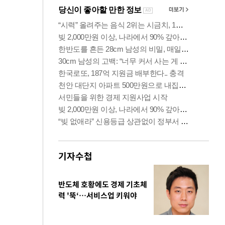
기자수첩
반도체 호황에도 경제 기초체
력 '뚝‘…서비스업 키워야