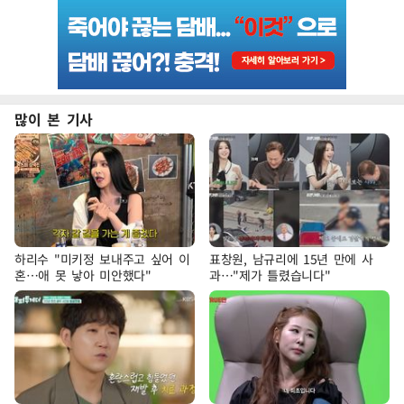
많이 본 기사
하리수 "미키정 보내주고 싶어 이
표창원, 남규리에 15년 만에 사
혼…애 못 낳아 미안했다"
과…"제가 틀렸습니다"