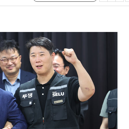
에서 두차
20일 후
 사망
 CDC
 압수수색
위 등 9곳
출발
개장
3명은 중