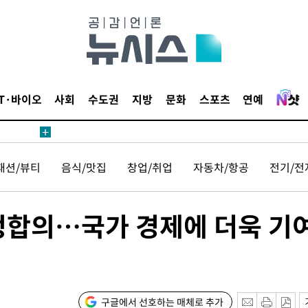
IT·바이오
사회
수도권
지방
문화
스포츠
연예
 사망
 CDC
패션/뷰티
음식/맛집
창업/취업
자동차/항공
전기/전
 압수수색
위 등 9곳
잠정합의…국가 경제에 더욱 기
출발
개장
3명은 중
구글에서 선호하는 매체로 추가