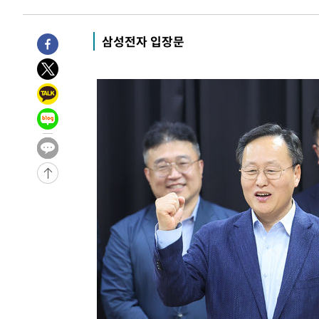
-16021초 전 >
이란, 호르무즈서 "적국 목표물들"과 대치로 남부 케슘섬
례 큰 폭발음
-14736초 전 >
[속보]美, 폴리실리콘 수입 규제…파생제품 15% 관세, 1
삼성전자 입장문
발효
-12887초 전 >
[속보]트럼프, 美 원정출산 금지 행정명령 서명
-10587초 전 >
[속보] 뉴욕증시, 일제 하락 마감…나스닥 0.06%↓
-31785초 전 >
[속보]'채상병 순직 책임' 임성근, 항소심도 징역 3년
-31651초 전 >
[속보]종합특검, '관저이전 봐주기 감사' 유병호 구속기소
-28251초 전 >
민주 콩고 에볼라환자 4천명 돌파, 4053명 발생 1850명
-27501초 전 >
[속보]'300억원대 사기 혐의' 차가원 대표 구속 송치
-26695초 전 >
"미 전국적 살모네라 식중독 원인은 멕시코산 할라피뇨"--
-25208초 전 >
[속보]경찰·노동부, HL만도 평택사업장 끼임 사망 관련
-25089초 전 >
[속보]합수본, '투표율 허위 입력' 중앙·서울·경기도 선관
압수수색
-24844초 전 >
[속보]원·달러 환율, 오전 9시 1423.8원
-24640초 전 >
[속보]삼성전자·SK하이닉스 동반 강보합…1%대 상승 
-24626초 전 >
[속보]코스닥, 5.95포인트(0.74%) 상승한 807.62개장
-24594초 전 >
[속보]코스피, 6300선 재탈환…1.09% 오른 6365.07 
-21759초 전 >
시리아 다마스쿠스 교외에서 미니버스 폭발.. 14명 부상, 