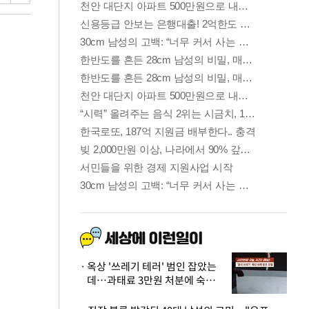
옥상 '쓰레기 테러' 범인 잡았는
데…과태료 3만원 처분에 숙박업
주 허탈