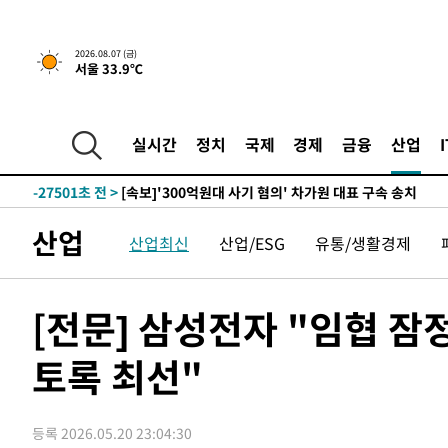
2026.08.07 (금)
서울 33.9℃
-10587초 전 >
[속보] 뉴욕증시, 일제 하락 마감…나스닥 0.06%↓
-31785초 전 >
[속보]'채상병 순직 책임' 임성근, 항소심도 징역 3년
-31651초 전 >
[속보]종합특검, '관저이전 봐주기 감사' 유병호 구속기소
실시간
정치
국제
경제
금융
산업
-28251초 전 >
민주 콩고 에볼라환자 4천명 돌파, 4053명 발생 1850명
-27501초 전 >
[속보]'300억원대 사기 혐의' 차가원 대표 구속 송치
-26695초 전 >
"미 전국적 살모네라 식중독 원인은 멕시코산 할라피뇨"--
산업
산업최신
산업/ESG
유통/생활경제
-25208초 전 >
[속보]경찰·노동부, HL만도 평택사업장 끼임 사망 관련
-25089초 전 >
[속보]합수본, '투표율 허위 입력' 중앙·서울·경기도 선관
압수수색
-24844초 전 >
[속보]원·달러 환율, 오전 9시 1423.8원
[전문] 삼성전자 "임협 
-24640초 전 >
[속보]삼성전자·SK하이닉스 동반 강보합…1%대 상승 
토록 최선"
-24626초 전 >
[속보]코스닥, 5.95포인트(0.74%) 상승한 807.62개장
-24594초 전 >
[속보]코스피, 6300선 재탈환…1.09% 오른 6365.07 
-21759초 전 >
시리아 다마스쿠스 교외에서 미니버스 폭발.. 14명 부상, 
등록 2026.05.20 23:04:30
태
-21057초 전 >
입추에도 극한더위…서울 낮 39도 '폭염중대경보'