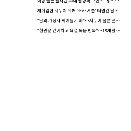
· 직장 불륜 발각된 40대 남성의 고민…"유포 동료 명예훼손·협박죄 고소 가능할까"
· 재취업한 시누이 위해 '조카 셔틀' 떠넘긴 남편…아내 "난 못한다"
· "남의 가정사 끼어들지 마"…시누이 불륜 덮으려는 남편에 억울한 아내
· "현관문 걷어차고 욕설 녹음 반복"…18개월 아기 키우는 집 뒤흔든 '앞집의 비극'