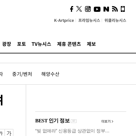
시, 스마트폰 액세서리에
NFC 더했다
K-Artprice
프라임뉴시스
위클리뉴시스
광장
포토
TV뉴시스
제휴 콘텐츠
제보
자
중기/벤처
해양수산
여