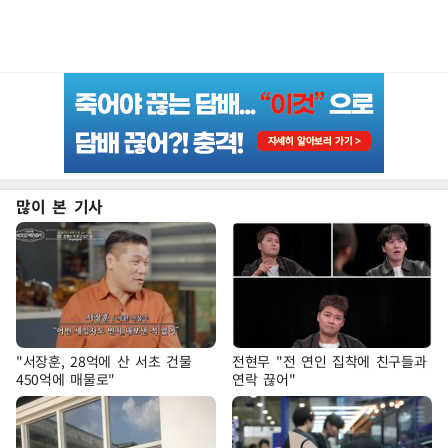
많이 본 기사
"서장훈, 28억에 산 서초 건물
전현무 "전 연인 집착에 친구들과
450억에 매물로"
연락 끊어"