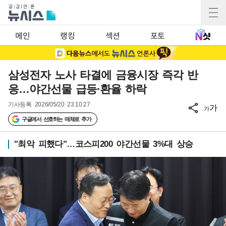
메인
랭킹
섹션
포토
삼성전자 노사 타결에 금융시장 즉각 반
응…야간선물 급등·환율 하락
기사등록
2026/05/20 23:10:27
가
가
구글에서 선호하는 매체로 추가
"최악 피했다"…코스피200 야간선물 3%대 상승