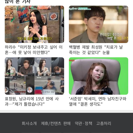
많이 본 기사
하리수 "미키정 보내주고 싶어 이
백혈병 재발 최성원 "치료가 날
혼…애 못 낳아 미안했다"
죽이는 것 같았다" 눈물
표창원, 남규리에 15년 만에 사
'서준맘' 박세미, 연하 남자친구와
과…"제가 틀렸습니다"
열애 "결혼 생각도"
회사소개
제휴/컨텐츠 판매
약관·정책
고충처리