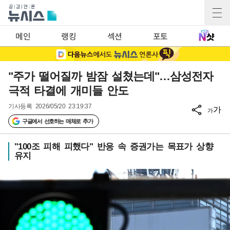
메인
랭킹
섹션
포토
"주가 떨어질까 밤잠 설쳤는데"…삼성전자
극적 타결에 개미들 안도
기사등록
2026/05/20 23:19:37
가
가
구글에서 선호하는 매체로 추가
"100조 피해 피했다" 반응 속 증권가는 목표가 상향
유지