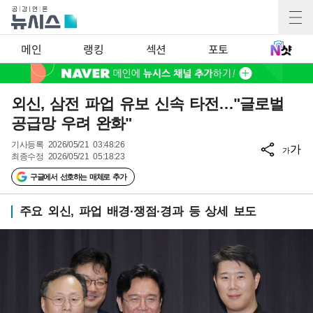
메인
랭킹
섹션
포토
외신, 삼전 파업 유보 신속 타전…"글로벌
공급망 우려 완화"
기사등록
2026/05/21 03:48:26
가
가
최종수정
2026/05/21 05:18:23
구글에서 선호하는 매체로 추가
주요 외신, 파업 배경·쟁점·경과 등 상세 보도