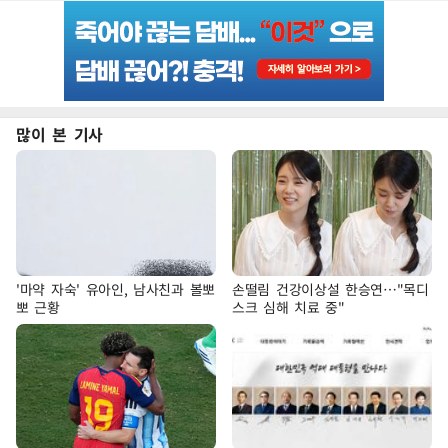
많이 본 기사
'마약 자숙' 유아인, 남사친과 볼뽀
손떨림 건강이상설 한승연…"목디
뽀 근황
스크 심해 치료 중"