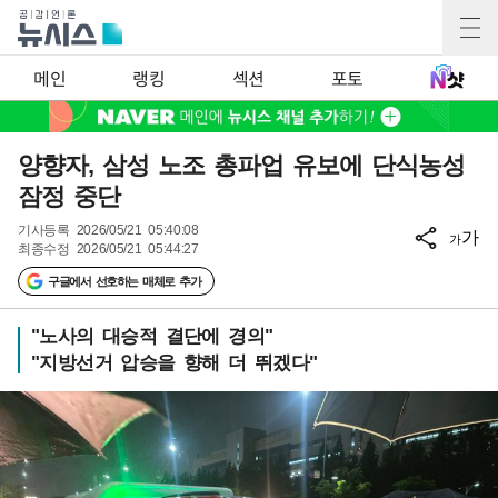
메인
랭킹
섹션
포토
양향자, 삼성 노조 총파업 유보에 단식농성
잠정 중단
기사등록
2026/05/21 05:40:08
가
가
최종수정
2026/05/21 05:44:27
구글에서 선호하는 매체로 추가
"노사의 대승적 결단에 경의"
"지방선거 압승을 향해 더 뛰겠다"