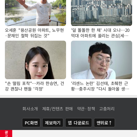
오세훈 "용산공원 아파트, 노무현
'덜 똘똘한 한 채' 시대 오나…20
·문재인 철학 뒤집는 것"
억대 아파트에 쏠리는 관심[세제
개편, 그 이후②]
"손 떨림 포착"…카라 한승연, 건
'리센느 논란' 김선태, 초췌한 근
강 괜찮나 팬들 '걱정'
황…충주시장 "다시 돌아올 생
각?"
회사소개
제휴/컨텐츠 판매
약관·정책
고충처리
PC화면
제보하기
앱 다운로드
맨위로↑
광
COPYRIGHTⓒ
NEWSIS
ALL RIGHTS RESERVED.
고