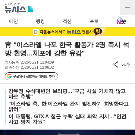
메인
랭킹
섹션
포토
靑 "이스라엘 나포 한국 활동가 2명 즉시 석
방 환영…체포에 강한 유감"
기사등록
2026/05/21 12:04:09
가
가
최종수정
2026/05/21 12:06:02
구글에서 선호하는 매체로 추가
강유정 수석대변인 브리핑…"구금 시설 거치지 않고
바로 추방"
"이스라엘 측, 한·이스라엘 관계 발전하기 희망한다고
밝혀"
이 대통령, GTX-A 철근 누락 실태 파악 지시…"안전
사고 방지 차원"