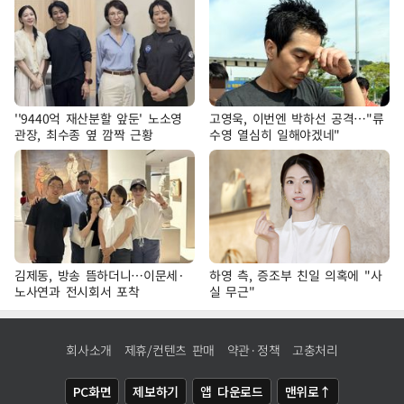
''9440억 재산분할 앞둔' 노소영
고영욱, 이번엔 박하선 공격…"류
관장, 최수종 옆 깜짝 근황
수영 열심히 일해야겠네"
김제동, 방송 뜸하더니…이문세·
하영 측, 증조부 친일 의혹에 "사
노사연과 전시회서 포착
실 무근"
회사소개
제휴/컨텐츠 판매
약관·정책
고충처리
PC화면
제보하기
앱 다운로드
맨위로↑