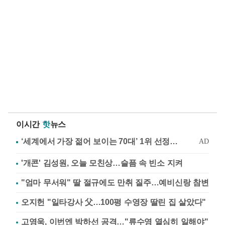
이시간
핫
뉴스
'개콘' 김성원, 오늘 모친상…슬픔 속 빈소 지켜
"엄마 무서워" 딸 절규에도 만취 질주…예비신랑 참변
오지헌 "일타강사 父…100평 수영장 딸린 집 살았다"
고영욱, 이번엔 박하선 공격…"류수영 열심히 일해야"