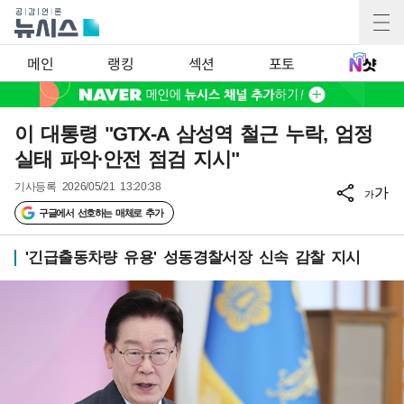
메인
랭킹
섹션
포토
이 대통령 "GTX-A 삼성역 철근 누락, 엄정
실태 파악·안전 점검 지시"
기사등록
2026/05/21 13:20:38
가
가
구글에서 선호하는 매체로 추가
'긴급출동차량 유용' 성동경찰서장 신속 감찰 지시