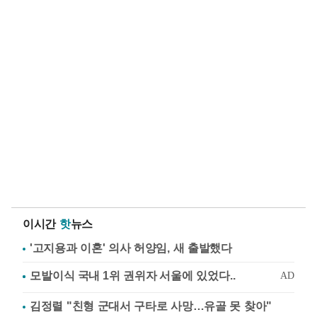
이시간
핫
뉴스
'고지용과 이혼' 의사 허양임, 새 출발했다
김정렬 "친형 군대서 구타로 사망…유골 못 찾아"