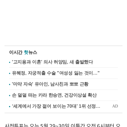
이시간
핫
뉴스
'고지용과 이혼' 의사 허양임, 새 출발했다
유혜정, 자궁적출 수술 "여성성 잃는 것이…"
'마약 자숙' 유아인, 남사친과 뽀뽀 근황
손 덜덜 떠는 카라 한승연, 건강이상설 확산
사전투표는 오는 5월 29~30일 이틀간 오전 6시부터 오