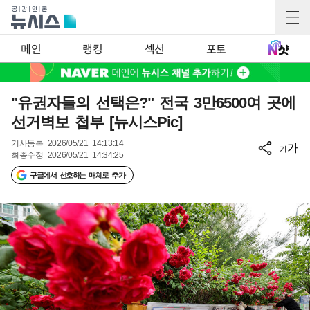
메인
랭킹
섹션
포토
"유권자들의 선택은?" 전국 3만6500여 곳에
선거벽보 첩부 [뉴시스Pic]
기사등록
2026/05/21 14:13:14
가
가
최종수정
2026/05/21 14:34:25
구글에서 선호하는 매체로 추가