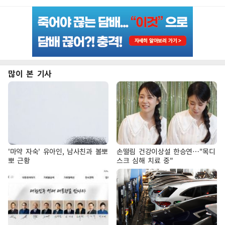
많이 본 기사
'마약 자숙' 유아인, 남사친과 볼뽀
손떨림 건강이상설 한승연…"목디
뽀 근황
스크 심해 치료 중"