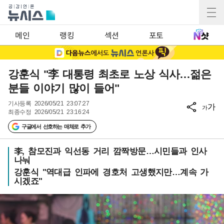
메인
랭킹
섹션
포토
강훈식 "李 대통령 최초로 노상 식사…젊은
분들 이야기 많이 들어"
기사등록
2026/05/21 23:07:27
가
가
최종수정
2026/05/21 23:16:24
구글에서 선호하는 매체로 추가
李, 참모진과 익선동 거리 깜짝방문…시민들과 인사
나눠
강훈식 "역대급 인파에 경호처 고생했지만…계속 가
시겠죠"