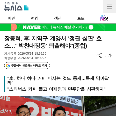
메인
랭킹
섹션
포토
장동혁, 李 지역구 계양서 '정권 심판' 호
소…"'박찬대장동' 퇴출해야"(종합)
기사등록
2026/05/24 18:25:25
가
가
최종수정
2026/05/24 18:30:25
구글에서 선호하는 매체로 추가
"李, 하다 하다 커피 마시는 것도 통제…독재 막아달
라"
"스타벅스 커피 들고 이재명과 민주당을 심판하자"