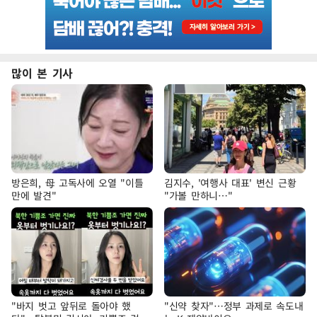
많이 본 기사
방은희, 母 고독사에 오열 "이틀
김지수, '여행사 대표' 변신 근황
만에 발견"
"가볼 만하니…"
"바지 벗고 앞뒤로 돌아야 했
"신약 찾자"…정부 과제로 속도내