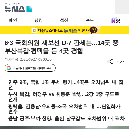
메인
랭킹
섹션
포토
6·3 국회의원 재보선 D-7 판세는…14곳 중
부산북갑·평택을 등 4곳 경합
기사등록
2026/05/27 05:00:00
가
가
구글에서 선호하는 매체로 추가
민주 9곳, 국힘 1곳 우세 평가…4곳은 오차범위 내 접
전
부산 북갑, 하정우 vs 한동훈 박빙…2강 1중 구도로
전개
평택을, 김용남·유의동·조국 오차범위 내 …단일화가
변수
충남 공주·부여·청양, 울산 남구갑도 오차범위 내 격차