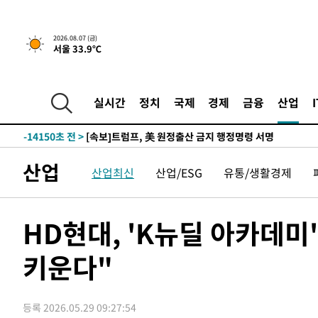
-25889초 전 >
[속보]코스닥, 5.95포인트(0.74%) 상승한 807.62개장
-25857초 전 >
[속보]코스피, 6300선 재탈환…1.09% 오른 6365.07 
2026.08.07 (금)
서울 33.9℃
-23022초 전 >
시리아 다마스쿠스 교외에서 미니버스 폭발.. 14명 부상, 
태
-22320초 전 >
입추에도 극한더위…서울 낮 39도 '폭염중대경보'
-17284초 전 >
이란, 호르무즈서 "적국 목표물들"과 대치로 남부 케슘섬
실시간
정치
국제
경제
금융
산업
례 큰 폭발음
-15999초 전 >
[속보]美, 폴리실리콘 수입 규제…파생제품 15% 관세, 1
발효
-14150초 전 >
[속보]트럼프, 美 원정출산 금지 행정명령 서명
-11850초 전 >
[속보] 뉴욕증시, 일제 하락 마감…나스닥 0.06%↓
산업
산업최신
산업/ESG
유통/생활경제
-29554초 전 >
민주 콩고 에볼라환자 4천명 돌파, 4053명 발생 1850명
-28804초 전 >
[속보]'300억원대 사기 혐의' 차가원 대표 구속 송치
-27998초 전 >
"미 전국적 살모네라 식중독 원인은 멕시코산 할라피뇨"--
HD현대, 'K뉴딜 아카데미
-26511초 전 >
[속보]경찰·노동부, HL만도 평택사업장 끼임 사망 관련
키운다"
-26392초 전 >
[속보]합수본, '투표율 허위 입력' 중앙·서울·경기도 선관
압수수색
-26147초 전 >
[속보]원·달러 환율, 오전 9시 1423.8원
-25943초 전 >
[속보]삼성전자·SK하이닉스 동반 강보합…1%대 상승 
등록 2026.05.29 09:27:54
-25929초 전 >
[속보]코스닥, 5.95포인트(0.74%) 상승한 807.62개장