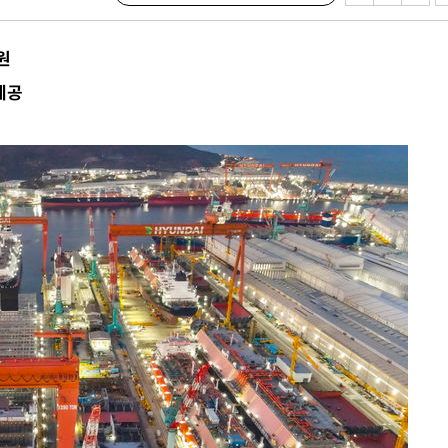
개장
3명은 중
원
제공
에서 두차
20일 후