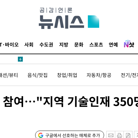
개장
3명은 중
에서 두차
IT·바이오
사회
수도권
지방
문화
스포츠
연예
20일 후
패션/뷰티
음식/맛집
창업/취업
자동차/항공
전기/전
 사망
 CDC
' 참여…"지역 기술인재 350
 압수수색
위 등 9곳
출발
구글에서 선호하는 매체로 추가