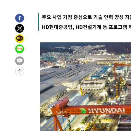
-25897초 전 >
[속보]코스피, 6300선 재탈환…1.09% 오른 6365.07 
-23062초 전 >
시리아 다마스쿠스 교외에서 미니버스 폭발.. 14명 부상, 
주요 사업 거점 중심으로 기술 인력 양성 지
태
-22360초 전 >
입추에도 극한더위…서울 낮 39도 '폭염중대경보'
HD현대중공업, HD건설기계 등 프로그램 
-17324초 전 >
이란, 호르무즈서 "적국 목표물들"과 대치로 남부 케슘섬
례 큰 폭발음
-16039초 전 >
[속보]美, 폴리실리콘 수입 규제…파생제품 15% 관세, 1
발효
-14190초 전 >
[속보]트럼프, 美 원정출산 금지 행정명령 서명
-11890초 전 >
[속보] 뉴욕증시, 일제 하락 마감…나스닥 0.06%↓