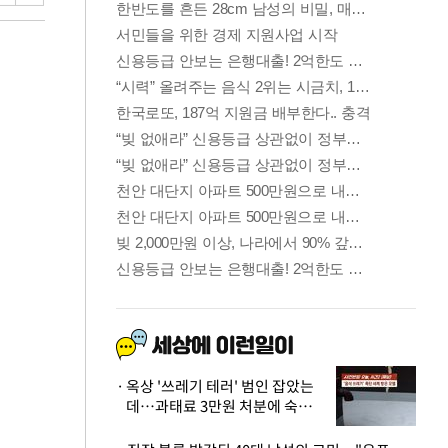
옥상 '쓰레기 테러' 범인 잡았는
데…과태료 3만원 처분에 숙박업
주 허탈