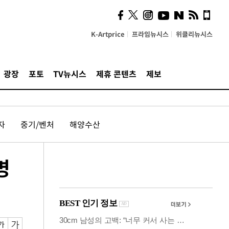
시, 스마트폰 액세서리에
NFC 더했다
K-Artprice
프라임뉴시스
위클리뉴시스
광장
포토
TV뉴시스
제휴 콘텐츠
제보
자
중기/벤처
해양수산
명