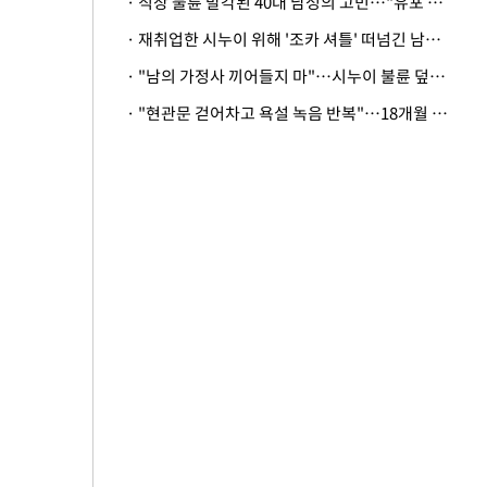
· 직장 불륜 발각된 40대 남성의 고민…"유포 동료 명예훼손·협박죄 고소 가능할까"
· 재취업한 시누이 위해 '조카 셔틀' 떠넘긴 남편…아내 "난 못한다"
· "남의 가정사 끼어들지 마"…시누이 불륜 덮으려는 남편에 억울한 아내
· "현관문 걷어차고 욕설 녹음 반복"…18개월 아기 키우는 집 뒤흔든 '앞집의 비극'