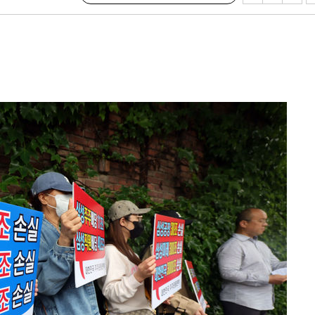
·서미화·
1위… 정
鄭
위해 뛸
승리
내일날씨]
 원해 아
보