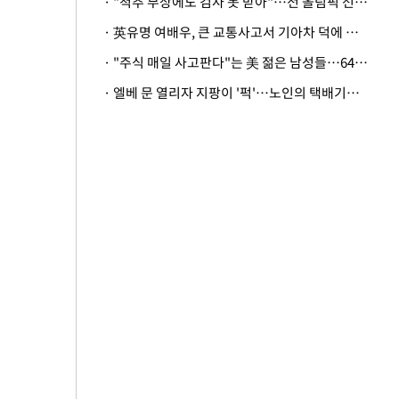
· "척추 부상에도 검사 못 받아"…전 올림픽 선수, 美봅슬레이협회 상대 소송
· 英유명 여배우, 큰 교통사고서 기아차 덕에 살았다
· "주식 매일 사고판다"는 美 젊은 남성들…64%가 "나는 인생의 패배자“
· 엘베 문 열리자 지팡이 '퍽'…노인의 택배기사 폭행 이유