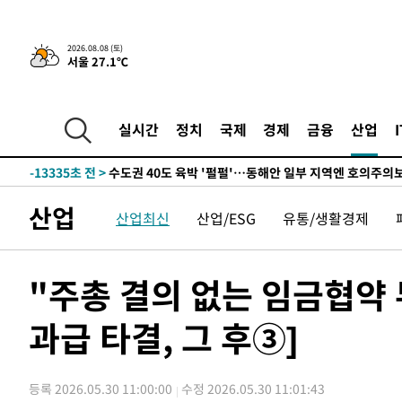
한민수·김용 순
-21758초 전 >
[속보]김민석, 與 전대 당원투표 누적 득표율 45.42%로 
청래 44.56%
-21040초 전 >
[속보]與 대표 경선 제주·인천 당원투표…金 47.75%·
2026.08.08 (토)
서울 27.1℃
42.08%·宋 10.17%
-20574초 전 >
이강인 "아틀레티코 이적 기뻐…등번호 7번 의미보단 팀 
것"
-20509초 전 >
[속보]與 당대표 경선, 제주·인천 권리당원 투표 김민석 
-14283초 전 >
낮 최고 35도 '무더위'…동해안 시간당 30㎜ '강한 비'[
실시간
정치
국제
경제
금융
산업
-13553초 전 >
[속보]이강인 "감독님이 원하는 마음 느꼈고, 많은 트로피
틀레티코 이적"
-13335초 전 >
수도권 40도 육박 '펄펄'…동해안 일부 지역엔 호의주의
-12304초 전 >
온열질환 사망자 3명 늘어…누적 환자 3000명 돌파
산업
산업최신
산업/ESG
유통/생활경제
-6249초 전 >
강릉에 시간당 81.4㎜ 물폭탄…도로 잠기고 담벼락 붕괴
-2356초 전 >
백운산서 80년근 천종산삼 9뿌리 발견…감정가 1.3억원
-66초 전 >
선재도서 해루질 나섰다 실종 60대, 닷새 만에 숨진 채 발견
"주총 결의 없는 임금협약 
40분 전 >
남자 농구, 나고야 아시안게임서 '홈팀' 일본과 한일전
과급 타결, 그 후③]
50분 전 >
여수 오동도 해상서 모터보트 전복…1명 사망·1명 실종
1시간 전 >
극한폭염 한풀 꺾이지만…'낮 최고 35도' 무더위, 열대야 계
날씨]
2시간 전 >
축구협회 "압수수색·성접대 논란 사과…쇄신의 기회로 삼겠
등록 2026.05.30 11:00:00
수정 2026.05.30 11:01:43
3시간 전 >
[속보]'압수수색·성접대 논란' 축구협회 "실망과 걱정 안겨드