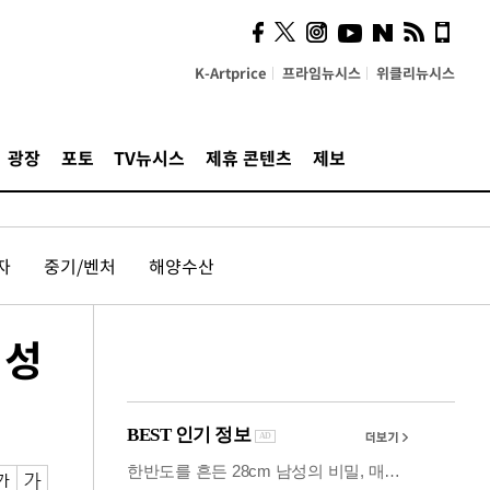
사이 해답 찾았죠"…알을
깨고 나온 '초자아'
K-Artprice
프라임뉴시스
위클리뉴시스
광장
포토
TV뉴시스
제휴 콘텐츠
제보
자
중기/벤처
해양수산
 성