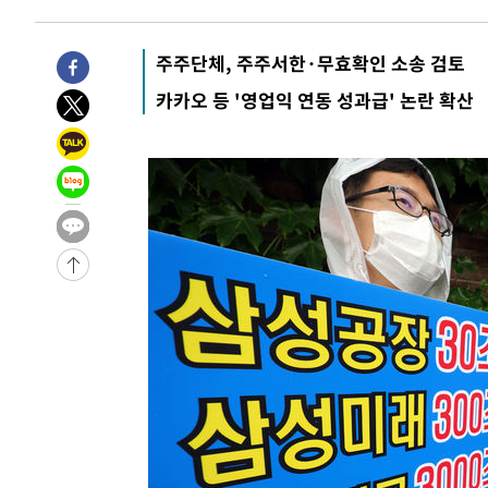
6시간 전 >
'최고 37도' 폭염 지속…강원동해안 최대 150㎜ 비
8시간 전 >
[속보]뉴욕증시 상승 마감…S&P 0.6% 나스닥 1.3%↑
주주단체, 주주서한·무효확인 소송 검토
-30778초 전 >
이란 "호르무즈 재개방 합의 근접…美 배상 선행돼야"
카카오 등 '영업익 연동 성과급' 논란 확산
-21825초 전 >
[속보]與최고위원 제주·인천 순회경선…박선원·최민희
한민수·김용 순
-21778초 전 >
[속보]김민석, 與 전대 당원투표 누적 득표율 45.42%로 
청래 44.56%
-21060초 전 >
[속보]與 대표 경선 제주·인천 당원투표…金 47.75%·
42.08%·宋 10.17%
-20594초 전 >
이강인 "아틀레티코 이적 기뻐…등번호 7번 의미보단 팀 
것"
-20529초 전 >
[속보]與 당대표 경선, 제주·인천 권리당원 투표 김민석 
-14303초 전 >
낮 최고 35도 '무더위'…동해안 시간당 30㎜ '강한 비'[
-13573초 전 >
[속보]이강인 "감독님이 원하는 마음 느꼈고, 많은 트로피
틀레티코 이적"
-13355초 전 >
수도권 40도 육박 '펄펄'…동해안 일부 지역엔 호의주의
-12324초 전 >
온열질환 사망자 3명 늘어…누적 환자 3000명 돌파
-6269초 전 >
강릉에 시간당 81.4㎜ 물폭탄…도로 잠기고 담벼락 붕괴
-2376초 전 >
백운산서 80년근 천종산삼 9뿌리 발견…감정가 1.3억원
-86초 전 >
선재도서 해루질 나섰다 실종 60대, 닷새 만에 숨진 채 발견
39분 전 >
남자 농구, 나고야 아시안게임서 '홈팀' 일본과 한일전