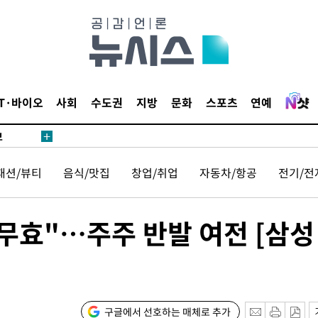
1위… 정
鄭
위해 뛸
승리
내일날씨]
IT·바이오
사회
수도권
지방
문화
스포츠
연예
 원해 아
보
패션/뷰티
음식/맛집
창업/취업
자동차/항공
전기/전
무효"…주주 반발 여전 [삼성
속[다음주
다"
구글에서 선호하는 매체로 추가
려 죄송"