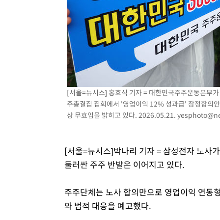
50분 전 >
여수 오동도 해상서 모터보트 전복…1명 사망·1명 실종
1시간 전 >
극한폭염 한풀 꺾이지만…'낮 최고 35도' 무더위, 열대야 계
날씨]
2시간 전 >
축구협회 "압수수색·성접대 논란 사과…쇄신의 기회로 삼겠
3시간 전 >
[속보]'압수수색·성접대 논란' 축구협회 "실망과 걱정 안겨드
6시간 전 >
'최고 37도' 폭염 지속…강원동해안 최대 150㎜ 비
8시간 전 >
[속보]뉴욕증시 상승 마감…S&P 0.6% 나스닥 1.3%↑
[서울=뉴시스] 홍효식 기자 = 대한민국주주운동본부가 
주총결집 집회에서 '영업이익 12% 성과급' 잠정합의
상 무효임을 밝히고 있다. 2026.05.21.
yesphoto@n
[서울=뉴시스]박나리 기자 = 삼성전자 노사가
둘러싼 주주 반발은 이어지고 있다.
주주단체는 노사 합의만으로 영업이익 연동형
와 법적 대응을 예고했다.