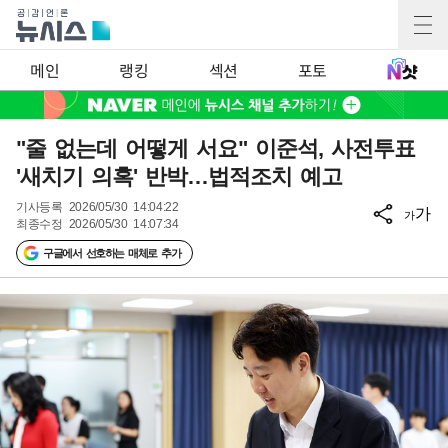
메인
랭킹
섹션
포토
"줄 없는데 어떻게 서요" 이준석, 사전투표
'새치기 의혹' 반박…법적조치 예고
기사등록
2026/05/30 14:04:22
가
가
최종수정
2026/05/30 14:07:34
구글에서 선호하는 매체로 추가