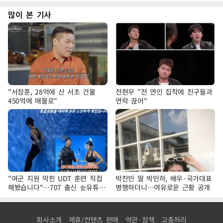
많이 본 기사
"서장훈, 28억에 산 서초 건물
전현무 "전 연인 집착에 친구들과
450억에 매물로"
연락 끊어"
"여군 지원 막힌 UDT 훈련 직접
박찬민 딸 박민하, 배우·국가대표
해봤습니다"…707 출신 女유튜버
병행하더니…여유로운 근황 공개
'완벽 소화'
회사소개
제휴/컨텐츠 판매
약관·정책
고충처리