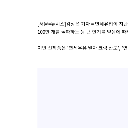
-19650초 전 >
[속보]코스피, 6300선 재탈환…1.09% 오른 6365.07 
-16815초 전 >
시리아 다마스쿠스 교외에서 미니버스 폭발.. 14명 부상, 
태
-16113초 전 >
입추에도 극한더위…서울 낮 39도 '폭염중대경보'
[서울=뉴시스]김상윤 기자 = 연세유업이 지난
-11077초 전 >
이란, 호르무즈서 "적국 목표물들"과 대치로 남부 케슘섬
100만 개를 돌파하는 등 큰 인기를 얻음에 따
례 큰 폭발음
-9792초 전 >
[속보]美, 폴리실리콘 수입 규제…파생제품 15% 관세, 12
효
-7943초 전 >
[속보]트럼프, 美 원정출산 금지 행정명령 서명
이번 신제품은 '연세우유 말차 크림 산도', '
-5643초 전 >
[속보] 뉴욕증시, 일제 하락 마감…나스닥 0.06%↓