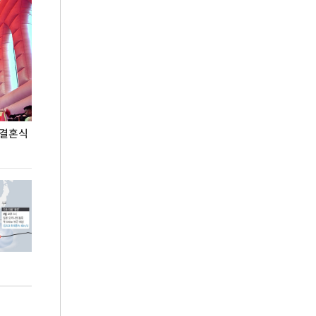
 결혼식
폭염으로 멈춘 프로야구… 발걸음 돌리는 팬들
이 대통령, '청
총력 대응'