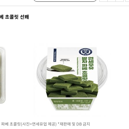
에서 두차
베 초콜릿 선봬
0일 후 발
액
 사망
 CDC
 압수수색
위 등 9곳
출발
 파베 초콜릿(사진=연세유업 제공) *재판매 및 DB 금지