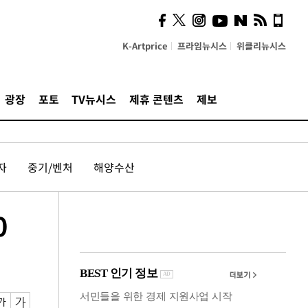
시, 스마트폰 액세서리에
NFC 더했다
K-Artprice
프라임뉴시스
위클리뉴시스
광장
포토
TV뉴시스
제휴 콘텐츠
제보
자
중기/벤처
해양수산
0