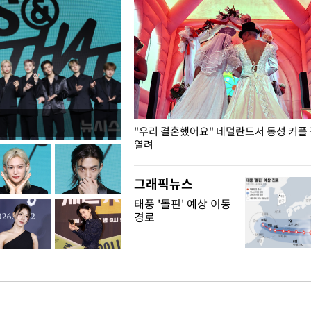
국엔 찜통 더위
"우리 결혼했어요" 네덜란드서 동성 커플
열려
그래픽뉴스
태풍 '돌핀' 예상 이동
경로