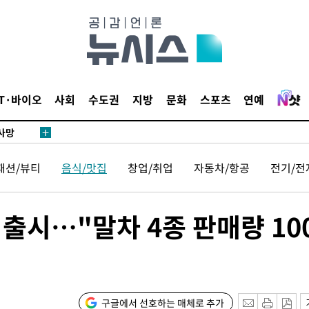
액
IT·바이오
사회
수도권
지방
문화
스포츠
연예
 사망
패션/뷰티
음식/맛집
창업/취업
자동차/항공
전기/전
 CDC
 압수수색
위 등 9곳
 출시…"말차 4종 판매량 10
출발
개장
구글에서 선호하는 매체로 추가
3명은 중