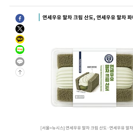
태
-16113초 전 >
입추에도 극한더위…서울 낮 39도 '폭염중대경보'
-11077초 전 >
이란, 호르무즈서 "적국 목표물들"과 대치로 남부 케슘섬
연세우유 말차 크림 산도, 연세우유 말차 파
례 큰 폭발음
-9792초 전 >
[속보]美, 폴리실리콘 수입 규제…파생제품 15% 관세, 12
효
-7943초 전 >
[속보]트럼프, 美 원정출산 금지 행정명령 서명
-5643초 전 >
[속보] 뉴욕증시, 일제 하락 마감…나스닥 0.06%↓
-29681초 전 >
[속보] 7월 중국 수출 23.9%↑ 수입 27.5%↑…무역총
25.3%↑
-26841초 전 >
[속보]'채상병 순직 책임' 임성근, 항소심도 징역 3년
-26707초 전 >
[속보]종합특검, '관저이전 봐주기 감사' 유병호 구속기소
-23307초 전 >
민주 콩고 에볼라환자 4천명 돌파, 4053명 발생 1850명
-22557초 전 >
[속보]'300억원대 사기 혐의' 차가원 대표 구속 송치
-21751초 전 >
"미 전국적 살모네라 식중독 원인은 멕시코산 할라피뇨"--
-20264초 전 >
[속보]경찰·노동부, HL만도 평택사업장 끼임 사망 관련
-20145초 전 >
[속보]합수본, '투표율 허위 입력' 중앙·서울·경기도 선관
압수수색
-19900초 전 >
[속보]원·달러 환율, 오전 9시 1423.8원
-19696초 전 >
[속보]삼성전자·SK하이닉스 동반 강보합…1%대 상승 
[서울=뉴시스] 연세우유 말차 크림 산도·연세우유 말차
-19682초 전 >
[속보]코스닥, 5.95포인트(0.74%) 상승한 807.62개장