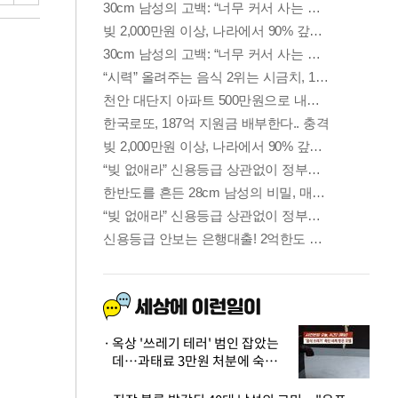
옥상 '쓰레기 테러' 범인 잡았는
데…과태료 3만원 처분에 숙박업
주 허탈