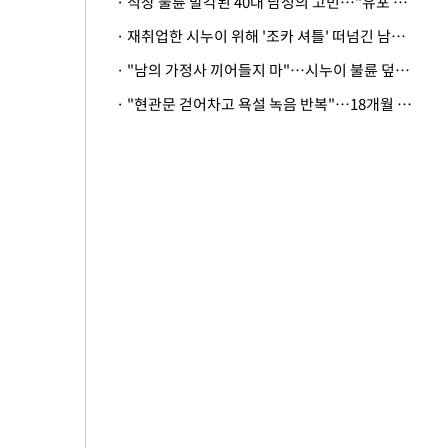
· 직장 불륜 발각된 40대 남성의 고민…"유포 동료 명예훼손·협박죄 고소 가능할까"
· 재취업한 시누이 위해 '조카 셔틀' 떠넘긴 남편…아내 "난 못한다"
· "남의 가정사 끼어들지 마"…시누이 불륜 덮으려는 남편에 억울한 아내
· "현관문 걷어차고 욕설 녹음 반복"…18개월 아기 키우는 집 뒤흔든 '앞집의 비극'