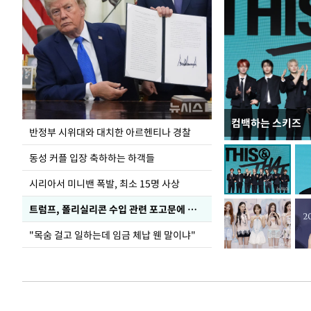
컴백하는 스키즈
입추 코앞인데 전
반정부 시위대와 대치한 아르헨티나 경찰
동성 커플 입장 축하하는 하객들
시리아서 미니밴 폭발, 최소 15명 사상
트럼프, 폴리실리콘 수입 관련 포고문에 서명
"목숨 걸고 일하는데 임금 체납 웬 말이냐"