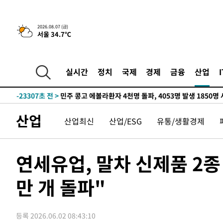
2026.08.07 (금)
서울 34.7℃
-5643초 전 >
[속보] 뉴욕증시, 일제 하락 마감…나스닥 0.06%↓
-29681초 전 >
[속보] 7월 중국 수출 23.9%↑ 수입 27.5%↑…무역총
25.3%↑
-26841초 전 >
[속보]'채상병 순직 책임' 임성근, 항소심도 징역 3년
실시간
정치
국제
경제
금융
산업
-26707초 전 >
[속보]종합특검, '관저이전 봐주기 감사' 유병호 구속기소
-23307초 전 >
민주 콩고 에볼라환자 4천명 돌파, 4053명 발생 1850명
-22557초 전 >
[속보]'300억원대 사기 혐의' 차가원 대표 구속 송치
산업
산업최신
산업/ESG
유통/생활경제
-21751초 전 >
"미 전국적 살모네라 식중독 원인은 멕시코산 할라피뇨"--
-20264초 전 >
[속보]경찰·노동부, HL만도 평택사업장 끼임 사망 관련
-20145초 전 >
[속보]합수본, '투표율 허위 입력' 중앙·서울·경기도 선관
연세유업, 말차 신제품 2종
압수수색
-19900초 전 >
[속보]원·달러 환율, 오전 9시 1423.8원
만 개 돌파"
-19696초 전 >
[속보]삼성전자·SK하이닉스 동반 강보합…1%대 상승 
-19682초 전 >
[속보]코스닥, 5.95포인트(0.74%) 상승한 807.62개장
-19650초 전 >
[속보]코스피, 6300선 재탈환…1.09% 오른 6365.07 
등록 2026.06.02 08:43:10
-16815초 전 >
시리아 다마스쿠스 교외에서 미니버스 폭발.. 14명 부상, 