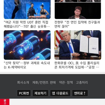
"여군 지원 막힌 UDT 훈련 직접
전현무 "전 연인 집착에 친구들과
해봤습니다"…707 출신 女유튜버
연락 끊어"
'완벽 소화'
"신약 찾자"…정부 과제로 속도내
한화큐셀·OCI, 美 수입 폴리실리
는 K-제약바이오
콘 최저가격제 도입에…"공정 경
쟁·수익성 개선 환영"
회사소개
제휴/컨텐츠 판매
약관·정책
고충처리
PC화면
제보하기
앱 다운로드
맨위로↑
광
COPYRIGHTⓒ
NEWSIS
ALL RIGHTS RESERVED.
고