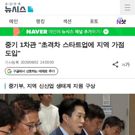
메인
랭킹
섹션
포토
중기 1차관 "초격차 스타트업에 지역 가점
도입"
기사등록
2026/06/02 14:00:00
가
가
구글에서 선호하는 매체로 추가
중기부, 지역 신산업 생태계 지원 구상