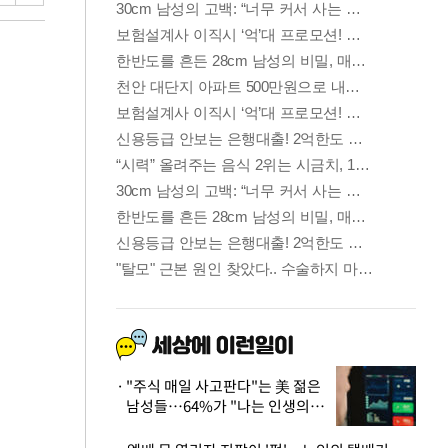
"주식 매일 사고판다"는 美 젊은
남성들…64%가 "나는 인생의
패배자“