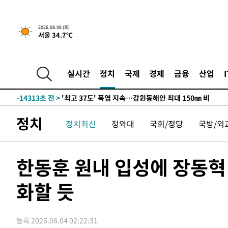
2026.08.08 (토)
서울 34.7℃
-7459초 전 >
[속보]뉴욕증시 상승 마감…S&P 0.6% 나스닥 1.3%↑
-30157초 전 >
극한폭염 한풀 꺾이지만…'낮 최고 35도' 무더위, 열대야
주 날씨]
-27175초 전 >
축구협회 "압수수색·성접대 논란 사과…쇄신의 기회로 
실시간
정치
국제
경제
금융
산업
-25692초 전 >
[속보]'압수수색·성접대 논란' 축구협회 "실망과 걱정 
송"
-14313초 전 >
'최고 37도' 폭염 지속…강원동해안 최대 150㎜ 비
-7439초 전 >
[속보]뉴욕증시 상승 마감…S&P 0.6% 나스닥 1.3%↑
정치
정치최신
청와대
국회/정당
국방/외
-30177초 전 >
극한폭염 한풀 꺾이지만…'낮 최고 35도' 무더위, 열대야
주 날씨]
-27195초 전 >
축구협회 "압수수색·성접대 논란 사과…쇄신의 기회로 
-25712초 전 >
[속보]'압수수색·성접대 논란' 축구협회 "실망과 걱정 
한동훈 원내 입성에 장동혁
송"
-14333초 전 >
'최고 37도' 폭염 지속…강원동해안 최대 150㎜ 비
화할 듯
-7459초 전 >
[속보]뉴욕증시 상승 마감…S&P 0.6% 나스닥 1.3%↑
등록 2026.06.04 02:22:31