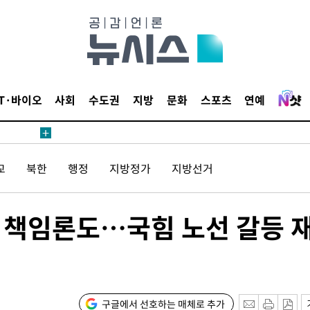
 계속[다음
삼겠다"
IT·바이오
사회
수도권
지방
문화
스포츠
연예
안겨드려 죄
교
북한
행정
지방정가
지방선거
 계속[다음
삼겠다"
안겨드려 죄
 책임론도…국힘 노선 갈등 
구글에서 선호하는 매체로 추가