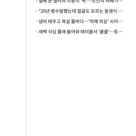
· 엘베 문 열리자 지팡이 '퍽'…노인의 택배기사 폭행 이유
· "20년 병수발했는데 얼굴도 모르는 동생이 유산 절반을"…배다른 형제 상속권 있을까
· 냄비 태우고 욕실 물바다…'치매 의심' 시어머니 검사 권유했다가 '날벼락'
· 새벽 식당 몰래 들어와 테이블서 '쿨쿨'…토사물 남기고 사라진 남성