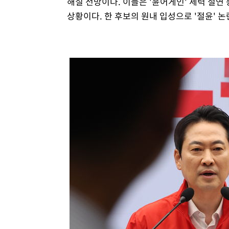
해질 전망이다. 이들은 '윤어게인' 세력 절연
상황이다. 한 후보의 원내 입성으로 '절윤' 논