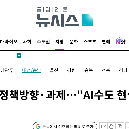
IT·바이오
사회
수도권
지방
문화
스포츠
연예
전남광주
대전/충남
울산
강원
충북
전북
경남
정책방향·과제…"AI수도 현
구글에서 선호하는 매체로 추가