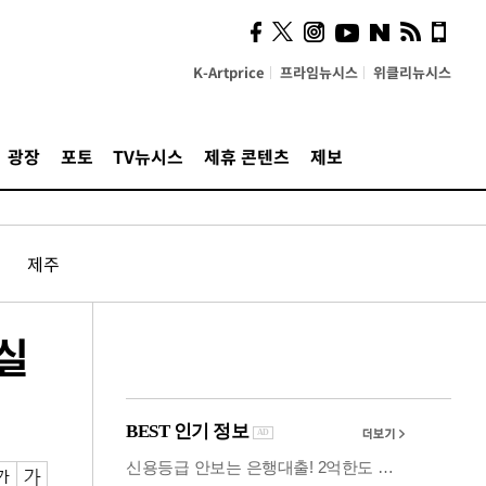
시, 스마트폰 액세서리에
NFC 더했다
K-Artprice
프라임뉴시스
위클리뉴시스
광장
포토
TV뉴시스
제휴 콘텐츠
제보
제주
실