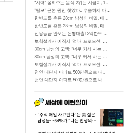
"주식 매일 사고판다"는 美 젊은
남성들…64%가 "나는 인생의
패배자“