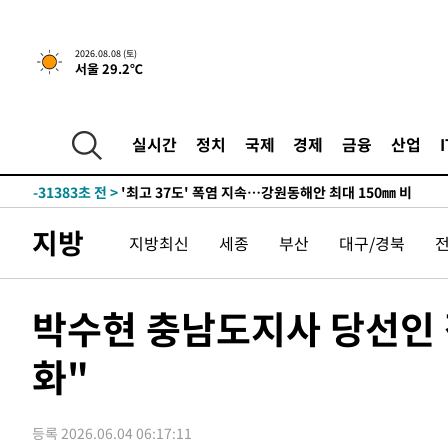
2026.08.08 (토)
서울 29.2℃
실시간
정치
국제
경제
금융
산업
-24529초 전 >
[속보]뉴욕증시 상승 마감…S&P 0.6% 나스닥 1.3%↑
-31383초 전 >
'최고 37도' 폭염 지속…강원동해안 최대 150㎜ 비
-24509초 전 >
[속보]뉴욕증시 상승 마감…S&P 0.6% 나스닥 1.3%↑
지방
지방최신
세종
부산
대구/경북
-31403초 전 >
'최고 37도' 폭염 지속…강원동해안 최대 150㎜ 비
-24529초 전 >
[속보]뉴욕증시 상승 마감…S&P 0.6% 나스닥 1.3%↑
박수현 충남도지사 당선인 
화"
등록 2026.06.04 06:17:11