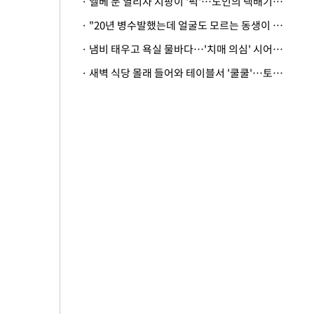
· 엘베 문 열리자 지팡이 '퍽'…노인의 택배기사 폭행 이유
· "20년 병수발했는데 얼굴도 모르는 동생이 유산 절반을"…배다른 형제 상속권 있을까
· 냄비 태우고 욕실 물바다…'치매 의심' 시어머니 검사 권유했다가 '날벼락'
· 새벽 식당 몰래 들어와 테이블서 '쿨쿨'…토사물 남기고 사라진 남성