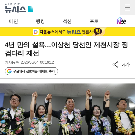
메인
랭킹
섹션
포토
4년 만의 설욕…이상천 당선인 제천시장 징
검다리 재선
기사등록
2026/06/04 00:19:12
가
가
구글에서 선호하는 매체로 추가