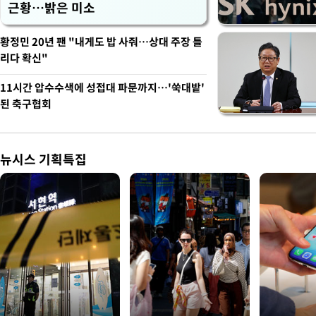
근황…밝은 미소
황정민 20년 팬 "내게도 밥 사줘…상대 주장 틀
리다 확신"
11시간 압수수색에 성접대 파문까지…'쑥대밭'
된 축구협회
뉴시스 기획특집