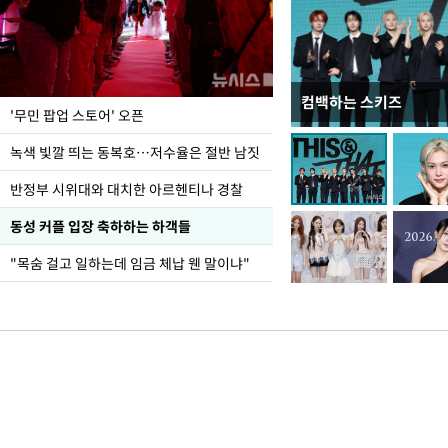
컴백하는 스키즈
지석천 뒤덮은 개구리
'무민 팝업 스토어' 오픈
녹색 빛깔 띄는 동복호…저수율은 절반 남짓
반정부 시위대와 대치한 아르헨티나 경찰
동성 커플 입장 축하하는 하객들
"목숨 걸고 일하는데 임금 체납 웬 말이냐"