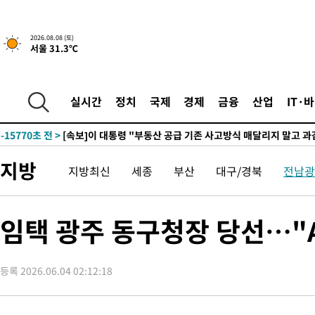
1시간 전 >
[속보]규제합리화위원회 부위원장에 김태유 서울대 공대 교수…이
2026.08.08 (토)
서울 31.3℃
후임
-23320초 전 >
이강인, 폭염 속 AT마드리드 첫 훈련…80명 식사 대접까지(종
-20459초 전 >
미 사업체 일자리, 7월에 2.3만개 순감하고 그 전 2개월 10.3
하향수정 (2보)
-19907초 전 >
[속보] 미 사업체, 일자리 7월에 2.3만 개 줄어…실업률은 4.1
실시간
정치
국제
경제
금융
산업
IT·
↓
-15770초 전 >
[속보]이 대통령 "부동산 공급 기존 사고방식 매달리지 말고 
실천"
-14855초 전 >
이란, "오만과 '중앙 단일 루트' 합의…북쪽 인바운드·남쪽 아
운드는 임시"
-6423초 전 >
"낮 기온 소폭 하락"…수도권 폭염중대경보, 폭염경보로 하향
지방
지방최신
세종
부산
대구/경북
전남광
-6387초 전 >
[속보]이 대통령, '호우피해' 안동·의성 관할 4개 면 특별재난지
포
-6350초 전 >
[단독]중수청 지원 검사들, 정원 초과 시 낮은 계급 임용…희망지
갈 수도
-4321초 전 >
낮 최고 37도 찜통더위…곳곳 소나기·강원 많은 비[내일날씨]
임택 광주 동구청장 당선…"A
-2627초 전 >
SK하이닉스, 용인·청주 팹에 54조 투자…"AI 메모리 수요 선제
응"
8분 전 >
여자배구 이재영·이다영 자매, 아제르바이잔 투란VC 입단
등록 2026.06.04 02:12:18
21분 전 >
외국인 심판 성 접대 7경기 들여다보니…한국 축구 '5승 2무'
25분 전 >
[속보]코스닥, 2.86포인트(0.36%) 내린 798.81마감
26분 전 >
[속보]코스피, 6200선 약보합…0.60% 내린 6258.77에 마쳐