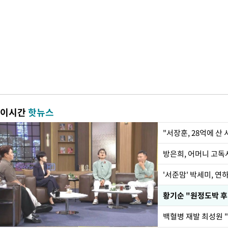
이시간
핫뉴스
"서장훈, 28억에 산
방은희, 어머니 고독사
'서준맘' 박세미, 연
황기순 "원정도박 후
백혈병 재발 최성원 "