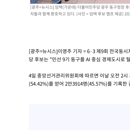
응"
[광주=뉴시스] 임택(가운데) 더불어민주당 광주 동구청장 후
8분 전 >
여자배구 이재영·이다영 자매, 아제르바이잔 투란VC 입단
자들과 함께 환호하고 있다. (사진 = 임택 후보 캠프 제공) 2026
21분 전 >
외국인 심판 성 접대 7경기 들여다보니…한국 축구 '5승 2무'
25분 전 >
[속보]코스닥, 2.86포인트(0.36%) 내린 798.81마감
26분 전 >
[속보]코스피, 6200선 약보합…0.60% 내린 6258.77에 마쳐
26분 전 >
[속보]원·달러 환율, 7.7원 내린 1416.1원 마감
28분 전 >
[속보] 노원서 40.1도 관측…서울, 2018년 이후 첫 40도
[광주=뉴시스]이영주 기자 = 6·3 제9회 전국
1시간 전 >
[속보]종합특검, '계엄 수용공간 확보' 신용해 前교정본부장 기소
당 후보는 "민선 9기 동구를 AI 중심 경제도시로
1시간 전 >
외신들도 주목한 韓축구 파문…"국민적 공분에 수사 재개"
1시간 전 >
11시간 압수수색에 성접대 파문까지…'쑥대밭' 된 축구협회
4일 중앙선거관리위원회에 따르면 이날 오전 2시 기준
1시간 전 >
[속보]규제합리화위원회 부위원장에 김태유 서울대 공대 교수…이
(54.42%)를 얻어 2만3914명(45.57%)를 
후임