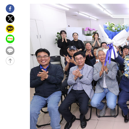
26분 전 >
[속보]원·달러 환율, 7.7원 내린 1416.1원 마감
28분 전 >
[속보] 노원서 40.1도 관측…서울, 2018년 이후 첫 40도
1시간 전 >
[속보]종합특검, '계엄 수용공간 확보' 신용해 前교정본부장 기소
1시간 전 >
외신들도 주목한 韓축구 파문…"국민적 공분에 수사 재개"
1시간 전 >
11시간 압수수색에 성접대 파문까지…'쑥대밭' 된 축구협회
1시간 전 >
[속보]규제합리화위원회 부위원장에 김태유 서울대 공대 교수…이
후임
-23320초 전 >
이강인, 폭염 속 AT마드리드 첫 훈련…80명 식사 대접까지(종
-20459초 전 >
미 사업체 일자리, 7월에 2.3만개 순감하고 그 전 2개월 10.3
하향수정 (2보)
-19907초 전 >
[속보] 미 사업체, 일자리 7월에 2.3만 개 줄어…실업률은 4.1
↓
-15770초 전 >
[속보]이 대통령 "부동산 공급 기존 사고방식 매달리지 말고 
실천"
-14855초 전 >
이란, "오만과 '중앙 단일 루트' 합의…북쪽 인바운드·남쪽 아
운드는 임시"
-6423초 전 >
"낮 기온 소폭 하락"…수도권 폭염중대경보, 폭염경보로 하향
-6387초 전 >
[속보]이 대통령, '호우피해' 안동·의성 관할 4개 면 특별재난지
포
-6350초 전 >
[단독]중수청 지원 검사들, 정원 초과 시 낮은 계급 임용…희망지
갈 수도
-4321초 전 >
낮 최고 37도 찜통더위…곳곳 소나기·강원 많은 비[내일날씨]
-2627초 전 >
SK하이닉스, 용인·청주 팹에 54조 투자…"AI 메모리 수요 선제