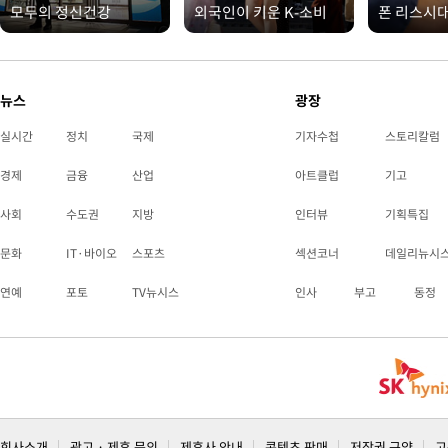
모두의 정신건강
외국인이 키운 K-소비
폰 리스시
뉴스
광장
실시간
정치
국제
기자수첩
스토리칼럼
경제
금융
산업
아트클럽
기고
사회
수도권
지방
인터뷰
기획특집
문화
IT·바이오
스포츠
섹션코너
데일리뉴시
연예
포토
TV뉴시스
인사
부고
동정
회사소개
광고 · 제휴 문의
제휴사 안내
콘텐츠 판매
저작권 규약
고