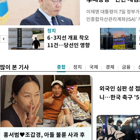
이재명 대통령이 7일 정부가
인종합자산관리계좌(ISA)' 
안'을 전면 재검토 할 것을 
정치
들과의 상황 점검 회의에서 I
6·3지선 개표 착오
지법안을 둘러싼 투자자들의 
11건…당선인 영향
았다. 이 자리에서 이 대통령
도
없어
많이 본 기사
종합
정치
국제
경제
금융
외국인 심판 성 
니…한국 축구 '5
홍서범♥조갑경, 아들 불륜 사과 후