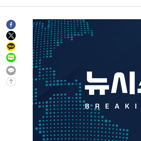
-10536초 전 >
[속보]종합특검, '관저이전 봐주기 감사' 유병호 구속기소
-7136초 전 >
민주 콩고 에볼라환자 4천명 돌파, 4053명 발생 1850명 사망
-6386초 전 >
[속보]'300억원대 사기 혐의' 차가원 대표 구속 송치
-5580초 전 >
"미 전국적 살모네라 식중독 원인은 멕시코산 할라피뇨"-- CDC
-4093초 전 >
[속보]경찰·노동부, HL만도 평택사업장 끼임 사망 관련 압수수
-3974초 전 >
[속보]합수본, '투표율 허위 입력' 중앙·서울·경기도 선관위 등 
압수수색
-31206초 전 >
SK하이닉스, 용인·청주 팹에 54조 투자…"AI 메모리 수요 선
응"
-28062초 전 >
여자배구 이재영·이다영 자매, 아제르바이잔 투란VC 입단
-27315초 전 >
외국인 심판 성 접대 7경기 들여다보니…한국 축구 '5승 2무'
-27049초 전 >
[속보]코스닥, 2.86포인트(0.36%) 내린 798.81마감
-27002초 전 >
[속보]코스피, 6200선 약보합…0.60% 내린 6258.77에 마쳐
-26982초 전 >
[속보]원·달러 환율, 7.7원 내린 1416.1원 마감
-26871초 전 >
[속보] 노원서 40.1도 관측…서울, 2018년 이후 첫 40도
-23961초 전 >
[속보]종합특검, '계엄 수용공간 확보' 신용해 前교정본부장 기
-22834초 전 >
외신들도 주목한 韓축구 파문…"국민적 공분에 수사 재개"
-22805초 전 >
11시간 압수수색에 성접대 파문까지…'쑥대밭' 된 축구협회