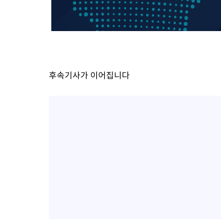
-21827초 전 >
[속보]규제합리화위원회 부위원장에 김태유 서울대 공대 교수
병태 후임
-18185초 전 >
[속보]국힘 윤리위, '돌려차기 발언' 진종오·서범수 징계 절차 
-13510초 전 >
[속보] 7월 중국 수출 23.9%↑ 수입 27.5%↑…무역총액
25.3%↑
-10670초 전 >
[속보]'채상병 순직 책임' 임성근, 항소심도 징역 3년
-10536초 전 >
[속보]종합특검, '관저이전 봐주기 감사' 유병호 구속기소
후속기사가 이어집니다
-7136초 전 >
민주 콩고 에볼라환자 4천명 돌파, 4053명 발생 1850명 사망
-6386초 전 >
[속보]'300억원대 사기 혐의' 차가원 대표 구속 송치
-5580초 전 >
"미 전국적 살모네라 식중독 원인은 멕시코산 할라피뇨"-- CDC
-4093초 전 >
[속보]경찰·노동부, HL만도 평택사업장 끼임 사망 관련 압수수
-3974초 전 >
[속보]합수본, '투표율 허위 입력' 중앙·서울·경기도 선관위 등 
압수수색