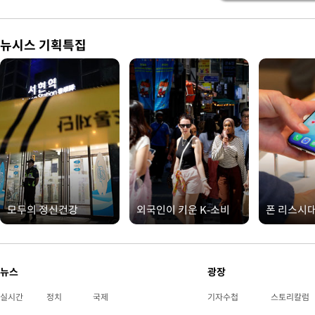
뉴시스 기획특집
모두의 정신건강
외국인이 키운 K-소비
폰 리스시
뉴스
광장
실시간
정치
국제
기자수첩
스토리칼럼