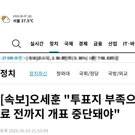
-3974초 전 >
[속보]합수본, '투표율 허위 입력' 중앙·서울·경기도 선관위 등 
2026.08.07 (금)
서울 37.5℃
압수수색
-31206초 전 >
SK하이닉스, 용인·청주 팹에 54조 투자…"AI 메모리 수요 선
응"
-28062초 전 >
여자배구 이재영·이다영 자매, 아제르바이잔 투란VC 입단
-27315초 전 >
외국인 심판 성 접대 7경기 들여다보니…한국 축구 '5승 2무'
실시간
정치
국제
경제
금융
산업
IT·
-27049초 전 >
[속보]코스닥, 2.86포인트(0.36%) 내린 798.81마감
-27002초 전 >
[속보]코스피, 6200선 약보합…0.60% 내린 6258.77에 마쳐
-26982초 전 >
[속보]원·달러 환율, 7.7원 내린 1416.1원 마감
정치
정치최신
청와대
국회/정당
국방/외교
-26871초 전 >
[속보] 노원서 40.1도 관측…서울, 2018년 이후 첫 40도
-23961초 전 >
[속보]종합특검, '계엄 수용공간 확보' 신용해 前교정본부장 기
-22834초 전 >
외신들도 주목한 韓축구 파문…"국민적 공분에 수사 재개"
[속보]오세훈 "투표지 부족으
-22805초 전 >
11시간 압수수색에 성접대 파문까지…'쑥대밭' 된 축구협회
료 전까지 개표 중단돼야"
-21827초 전 >
[속보]규제합리화위원회 부위원장에 김태유 서울대 공대 교수
병태 후임
-18185초 전 >
[속보]국힘 윤리위, '돌려차기 발언' 진종오·서범수 징계 절차 
-13510초 전 >
[속보] 7월 중국 수출 23.9%↑ 수입 27.5%↑…무역총액
등록 2026.06.03 21:53:09
25.3%↑
-10670초 전 >
[속보]'채상병 순직 책임' 임성근, 항소심도 징역 3년