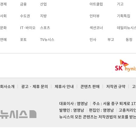
경제
금융
산업
아트클럽
기고
사회
수도권
지방
인터뷰
기획특집
문화
IT·바이오
스포츠
섹션코너
데일리뉴시
연예
포토
TV뉴시스
인사
부고
동정
회사소개
광고 · 제휴 문의
제휴사 안내
콘텐츠 판매
저작권 규약
고
대표이사 : 염영남
주소 : 서울 중구 퇴계로 1
발행인 : 염영남
편집인 : 염영남
고충처리인
뉴시스의 모든 콘텐츠는 저작권법의 보호를 받는 바, 무