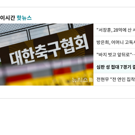
이시간
핫뉴스
"서장훈, 28억에 산
방은희, 어머니 고독사
"바지 벗고 앞뒤로"
심판 성 접대 7경기 