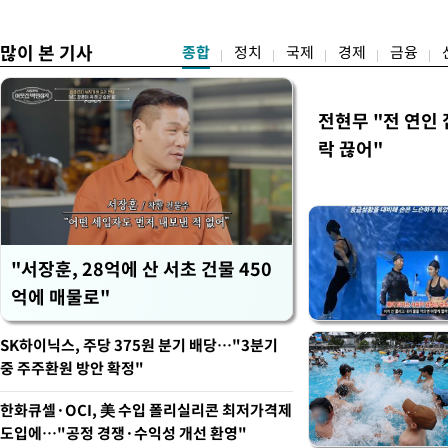
도
임감"
많이 본 기사
종합
정치
국제
경제
금융
전현무 "전 연인
락 끊어"
"서장훈, 28억에 산 서초 건물 450
억에 매물로"
SK하이닉스, 주당 375원 분기 배당…"3분기
중 주주환원 방안 확정"
한화큐셀·OCI, 美 수입 폴리실리콘 최저가격제
도입에…"공정 경쟁·수익성 개선 환영"