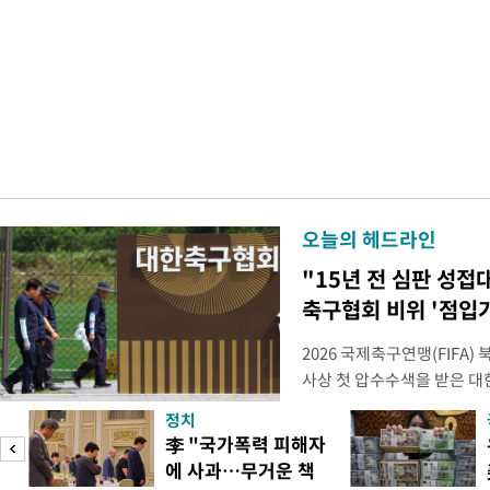
오늘의 헤드라인
"15년 전 심판 성접
축구협회 비위 '점입
2026 국제축구연맹(FIFA
사상 첫 압수수색을 받은 
거지면서 그야말로 쑥대밭이 
정치
심판 성 접대 파문까지 파
李 "국가폭력 피해자
돌이킬 수 없는 지경까지 이르
에 사과…무거운 책
홍명보 전 감독을 국가대표