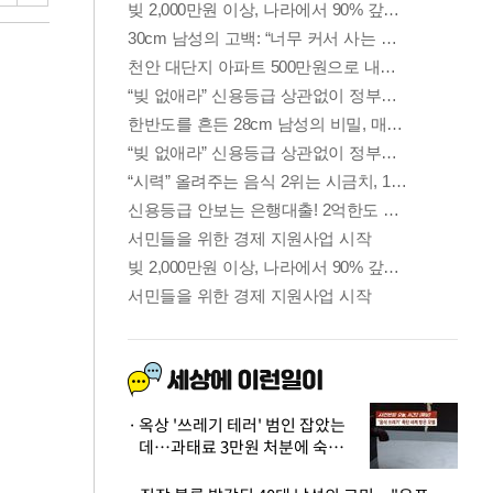
옥상 '쓰레기 테러' 범인 잡았는
데…과태료 3만원 처분에 숙박업
주 허탈