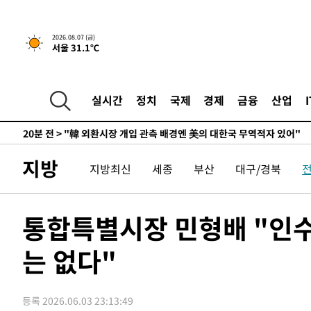
-1943초 전 >
日방위성, 北이 동해로 쏜 발사체는 탄도미사일 가능성
-373초 전 >
[속보] SKT, 에이닷 서비스 장애 발생…"원인 파악 중"
2026.08.07 (금)
서울 31.1℃
3분 전 >
[속보]합참 "북, 동해상으로 미상 발사체 발사"
13분 전 >
'낮 최고 39도' 불볕더위…한밤 열대야도 계속[내일날씨]
14분 전 >
[속보]7~9일 프로야구 3연전도 폭염 취소…11일 재개
실시간
정치
국제
경제
금융
산업
20분 전 >
"韓 외환시장 개입 관측 배경엔 美의 대한국 무역적자 있어"
22분 전 >
'월드컵 탈락 후폭풍' 축구협회…초유의 압수수색에 '충격·당
25분 전 >
서울 낮 37.9도, 올여름 최고치 경신…영등포 순간 '40도'
지방
지방최신
세종
부산
대구/경북
32분 전 >
[속보]종합특검, 대검 추가 압수수색…내란 중요임무종사 혐의
1시간 전 >
[속보]코스닥, 800p 회복…0.26% 오른 801.67 마감
1시간 전 >
[속보]코스피, 301.88포인트(4.58%) 내린 6296.38 마감
통합특별시장 민형배 "인
1시간 전 >
[속보]원·달러 환율, 0.7원 내린 1423.8원 마감
는 없다"
2시간 전 >
"여기 떨어졌다"…다누리, 스페이스X 로켓 달 충돌 흔적 포착
3시간 전 >
손흥민, 5경기 연속골 실패…LAFC는 승부차기 끝 과달라하라
5시간 전 >
내일까지 39도 '펄펄'…기상청 "태풍 지나며 폭염 잠시 꺾인
등록 2026.06.03 23:13:49
-19705초 전 >
'월드컵 탈락 후폭풍' 축구협회…11시간 걸린 초유의 압