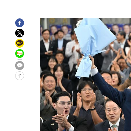
합)
-19141초 전 >
[속보] 뉴욕증시, 혼조 출발…나스닥 0.3%↓, 다우 0.1
-17934초 전 >
축구협회, 15년 전 심판 성 접대 파문에 "현재는 내부 지
-16619초 전 >
경찰, '홍명보는 2순위' 결론냈던 스포츠윤리센터도 압
-2215초 전 >
[속보]합참 "北 발사체는 단거리탄도미사일…감시·경계태
-1963초 전 >
日방위성, 北이 동해로 쏜 발사체는 탄도미사일 가능성
-393초 전 >
[속보] SKT, 에이닷 서비스 장애 발생…"원인 파악 중"
3분 전 >
[속보]합참 "북, 동해상으로 미상 발사체 발사"
13분 전 >
'낮 최고 39도' 불볕더위…한밤 열대야도 계속[내일날씨]
14분 전 >
[속보]7~9일 프로야구 3연전도 폭염 취소…11일 재개
19분 전 >
"韓 외환시장 개입 관측 배경엔 美의 대한국 무역적자 있어"
22분 전 >
'월드컵 탈락 후폭풍' 축구협회…초유의 압수수색에 '충격·당
25분 전 >
서울 낮 37.9도, 올여름 최고치 경신…영등포 순간 '40도'
32분 전 >
[속보]종합특검, 대검 추가 압수수색…내란 중요임무종사 혐의
1시간 전 >
[속보]코스닥, 800p 회복…0.26% 오른 801.67 마감
1시간 전 >
[속보]코스피, 301.88포인트(4.58%) 내린 6296.38 마감
1시간 전 >
[속보]원·달러 환율, 0.7원 내린 1423.8원 마감