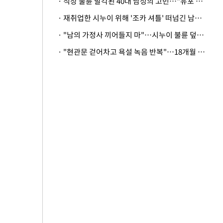
· 직장 불륜 발각된 40대 남성의 고민…"유포 동료 명예훼손·협박죄 고소 가능할까"
· 재취업한 시누이 위해 '조카 셔틀' 떠넘긴 남편…아내 "난 못한다"
· "남의 가정사 끼어들지 마"…시누이 불륜 덮으려는 남편에 억울한 아내
· "현관문 걷어차고 욕설 녹음 반복"…18개월 아기 키우는 집 뒤흔든 '앞집의 비극'