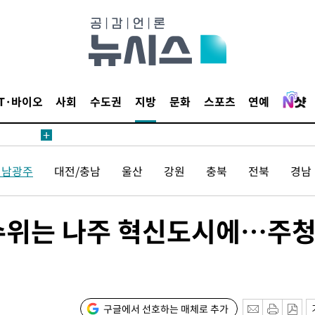
IT·바이오
사회
수도권
지방
문화
스포츠
연예
황'
전남광주
대전/충남
울산
강원
충북
전북
경남
수위는 나주 혁신도시에…주
 격파
다"
구글에서 선호하는 매체로 추가
수수색(종