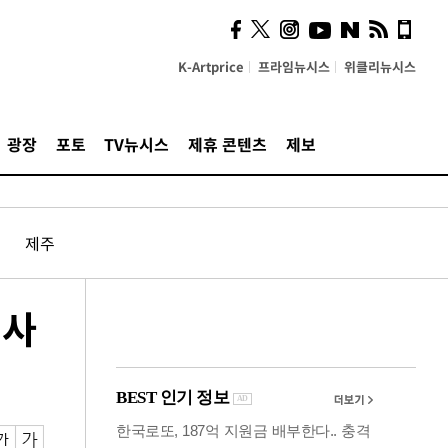
의견, 국토부·LH에 충실히
전달할 것"
K-Artprice
프라임뉴시스
위클리뉴시스
광장
포토
TV뉴시스
제휴 콘텐츠
제보
제주
청사