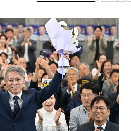
4%↑
침 준수"
수수색
세 강화"
황'