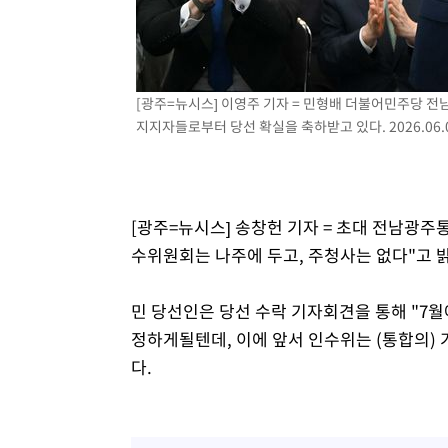
2시간 전 >
"여기 떨어졌다"…다누리, 스페이스X 로켓 달 충돌 흔적 포착
3시간 전 >
손흥민, 5경기 연속골 실패…LAFC는 승부차기 끝 과달라하라
5시간 전 >
내일까지 39도 '펄펄'…기상청 "태풍 지나며 폭염 잠시 꺾인
[광주=뉴시스] 이영주 기자 = 민형배 더불어민주당 
지지자들로부터 당선 확실을 축하받고 있다. 2026.06.
[광주=뉴시스] 송창헌 기자 = 초대 전남광
수위원회는 나주에 두고, 주청사는 없다"고 
민 당선인은 당선 수락 기자회견을 통해 "7
정하게될텐데, 이에 앞서 인수위는 (통합의)
다.