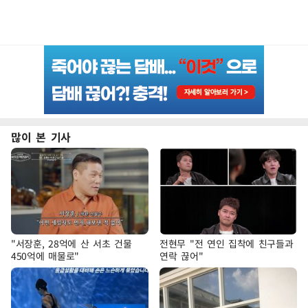
많이 본 기사
"서장훈, 28억에 산 서초 건물
전현무 "전 연인 집착에 친구들과
450억에 매물로"
연락 끊어"