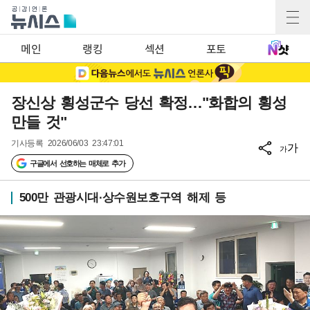
메인
랭킹
섹션
포토
장신상 횡성군수 당선 확정…"화합의 횡성
만들 것"
기사등록
2026/06/03 23:47:01
가
가
구글에서 선호하는 매체로 추가
500만 관광시대·상수원보호구역 해제 등