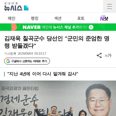
메인
랭킹
섹션
포토
김재욱 칠곡군수 당선인 "군민의 준엄한 명
령 받들겠다"
기사등록
2026/06/04 00:33:17
가
가
구글에서 선호하는 매체로 추가
"지난 4년에 이어 다시 맡겨줘 감사"