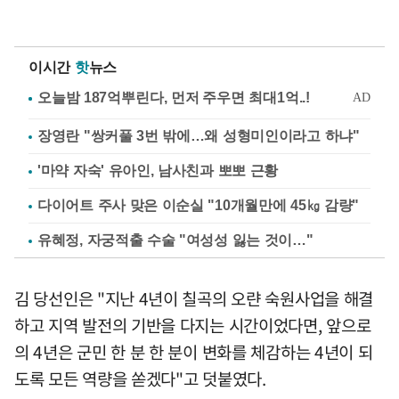
이시간
핫
뉴스
장영란 "쌍커풀 3번 밖에…왜 성형미인이라고 하냐"
'마약 자숙' 유아인, 남사친과 뽀뽀 근황
다이어트 주사 맞은 이순실 "10개월만에 45㎏ 감량"
유혜정, 자궁적출 수술 "여성성 잃는 것이…"
김 당선인은 "지난 4년이 칠곡의 오랸 숙원사업을 해결
하고 지역 발전의 기반을 다지는 시간이었다면, 앞으로
의 4년은 군민 한 분 한 분이 변화를 체감하는 4년이 되
도록 모든 역량을 쏟겠다"고 덧붙였다.