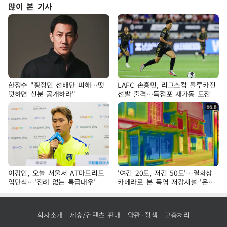
많이 본 기사
한정수 "황정민 선배만 피해…떳
LAFC 손흥민, 리그스컵 톨루카전
떳하면 신분 공개하라"
선발 출격…득점포 재가동 도전
이강인, 오늘 서울서 AT마드리드
'여긴 20도, 저긴 50도'…열화상
입단식…'전례 없는 특급대우'
카메라로 본 폭염 저감시설 '온도
차'
회사소개
제휴/컨텐츠 판매
약관·정책
고충처리