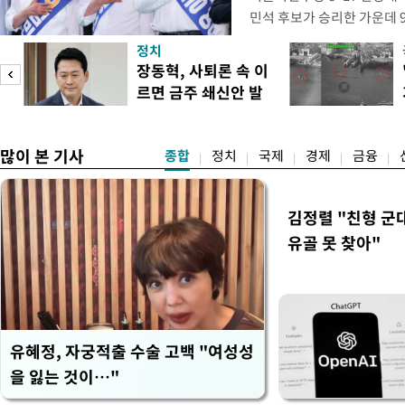
민석 후보가 승리한 가운데 
시된다. 초박빙 승부가 이어
정치
승을 이어갈지, 정청래 후보
장동혁, 사퇴론 속 이
다. 1·2위 간 누적 득표율 
르면 금주 쇄신안 발
빙 판세가 이어져, 9일 강원
표
라
많이 본 기사
종합
정치
국제
경제
금융
김정렬 "친형 군
유골 못 찾아"
유혜정, 자궁적출 수술 고백 "여성성
을 잃는 것이…"