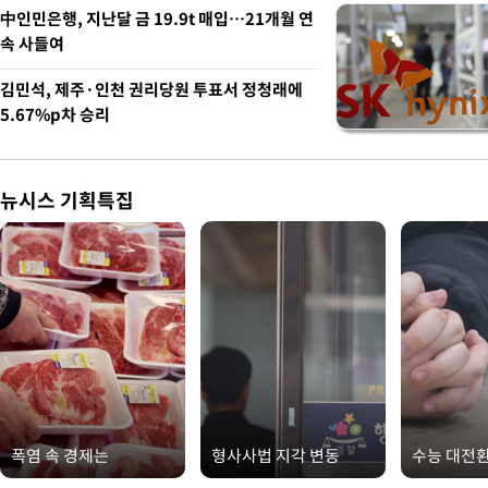
中인민은행, 지난달 금 19.9t 매입…21개월 연
속 사들여
김민석, 제주·인천 권리당원 투표서 정청래에
5.67%p차 승리
뉴시스 기획특집
폭염 속 경제는
형사사법 지각 변동
수능 대전