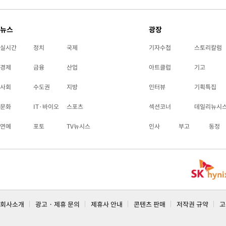
뉴스
광장
실시간
정치
국제
기자수첩
스토리칼럼
경제
금융
산업
아트클럽
기고
사회
수도권
지방
인터뷰
기획특집
문화
IT·바이오
스포츠
섹션코너
데일리뉴시
연예
포토
TV뉴시스
인사
부고
동정
회사소개
광고 · 제휴 문의
제휴사 안내
콘텐츠 판매
저작권 규약
고