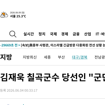
2026.08.09 (일)
서울 25.3℃
실시간
정치
국제
경제
금융
산업
IT·
-27697초 전 >
“美 이란전 무기 소진…북한과 분쟁시 주한 미군 취약해질 수 
-29669초 전 >
[속보]美중부 사령관, 이스라엘 긴급방문 다중화된 전선 상황 
-27733초 전 >
美 국방부, 켄달 전 공군장관 보안허가 취소…“에어포스원 기
보, 언론 누출”
-27702초 전 >
‘축구의 신’ 아르헨티나 축구 선수 메시의 부친 지병 별세
지방
지방최신
세종
부산
대구/경북
전남광
-27677초 전 >
“美 이란전 무기 소진…북한과 분쟁시 주한 미군 취약해질 수 
-29689초 전 >
[속보]美중부 사령관, 이스라엘 긴급방문 다중화된 전선 상황 
김재욱 칠곡군수 당선인 "군
-27753초 전 >
美 국방부, 켄달 전 공군장관 보안허가 취소…“에어포스원 기
보, 언론 누출”
-27722초 전 >
‘축구의 신’ 아르헨티나 축구 선수 메시의 부친 지병 별세
-27697초 전 >
“美 이란전 무기 소진…북한과 분쟁시 주한 미군 취약해질 수 
등록 2026.06.04 00:33:17