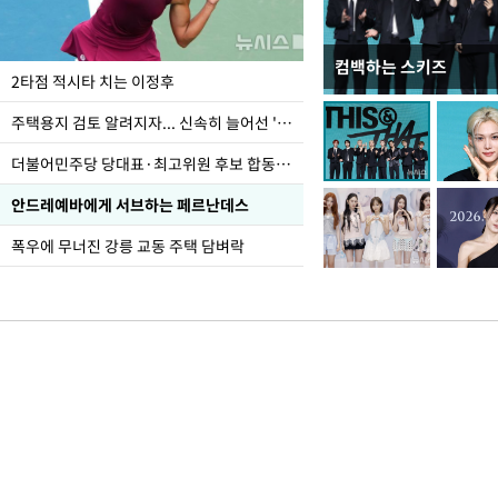
컴백하는 스키즈
이번주 국회에는 무슨 일
2타점 적시타 치는 이정후
주택용지 검토 알려지자... 신속히 늘어선 '근조화환'
더불어민주당 당대표·최고위원 후보 합동연설회
안드레예바에게 서브하는 페르난데스
폭우에 무너진 강릉 교동 주택 담벼락