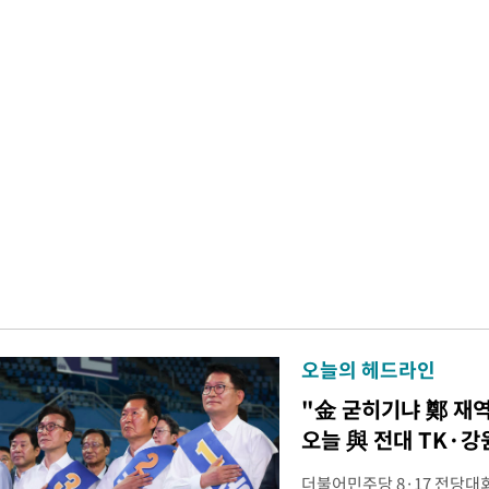
오늘의 헤드라인
"金 굳히기냐 鄭 재
오늘 與 전대 TK·강
더불어민주당 8·17 전당대