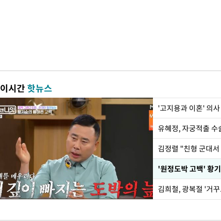
이시간
핫뉴스
'고지용과 이혼' 의사
유혜정, 자궁적출 수
김정렬 "친형 군대서
'원정도박 고백' 황