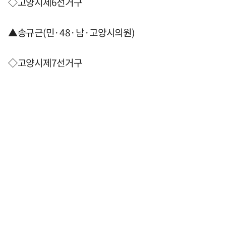
◇고양시제6선거구
▲송규근(민·48·남·고양시의원)
◇고양시제7선거구