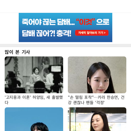
많이 본 기사
'고지용과 이혼' 허양임, 새 출발했
"손 떨림 포착"…카라 한승연, 건
다
강 괜찮나 팬들 '걱정'