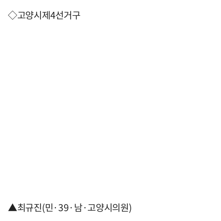
◇고양시제4선거구
▲최규진(민·39·남·고양시의원)