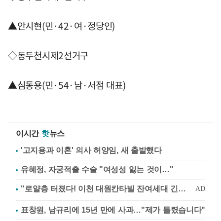
▲안시현(민·42·여·정당인)
◇동두천시제2선거구
▲심동용(민·54·남·서점 대표)
이시간
핫
뉴스
'고지용과 이혼' 의사 허양임, 새 출발했다
유혜정, 자궁적출 수술 "여성성 잃는 것이…"
표창원, 남규리에 15년 만에 사과…"제가 틀렸습니다"