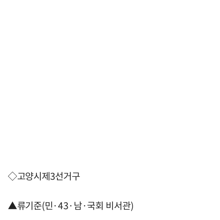
◇고양시제3선거구
▲류기준(민·43·남·국회 비서관)