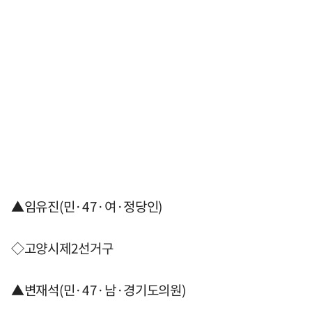
▲임유진(민·47·여·정당인)
◇고양시제2선거구
▲변재석(민·47·남·경기도의원)