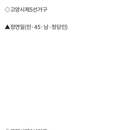
◇고양시제5선거구
▲정연일(민·45·남·정당인)