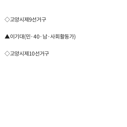
◇고양시제9선거구
▲이기대(민·40·남·사회활동가)
◇고양시제10선거구