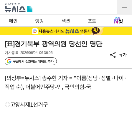
메인
랭킹
섹션
포토
[표]경기북부 광역의원 당선인 명단
기사등록
2026/06/04 06:36:05
가
가
구글에서 선호하는 매체로 추가
[의정부=뉴시스] 송주현 기자 = *이름(정당·성별·나이·
직업 순), 더불어민주당-민, 국민의힘-국
◇고양시제1선거구