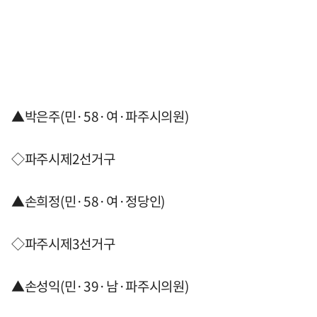
▲박은주(민·58·여·파주시의원)
◇파주시제2선거구
▲손희정(민·58·여·정당인)
◇파주시제3선거구
▲손성익(민·39·남·파주시의원)