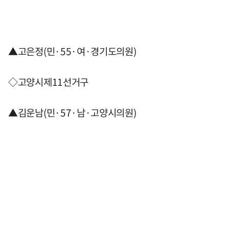
▲고은정(민·55·여·경기도의원)
◇고양시제11선거구
▲김운남(민·57·남·고양시의원)