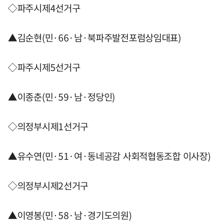
◇파주시제4선거구
▲김순현(민·66·남·북파주발전포럼상임대표)
◇파주시제5선거구
▲이종춘(민·59·남·정당인)
◇의정부시제1선거구
▲유수연(민·51·여·동네공감 사회적협동조합 이사장)
◇의정부시제2선거구
▲이영봉(민·58·남·경기도의원)