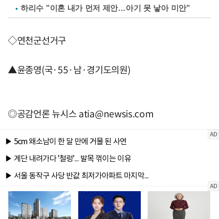
하리수 "이혼 내가 먼저 제안…아기 못 낳아 미안"
◇연천군선거구
▲윤종영(국·55·남·경기도의원)
◎공감언론 뉴시스
atia@newsis.com