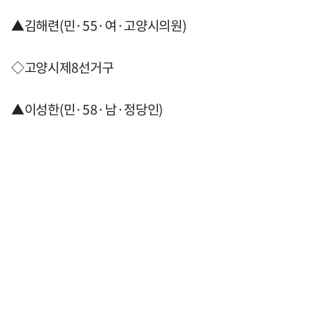
▲김해련(민·55·여·고양시의원)
◇고양시제8선거구
▲이성한(민·58·남·정당인)