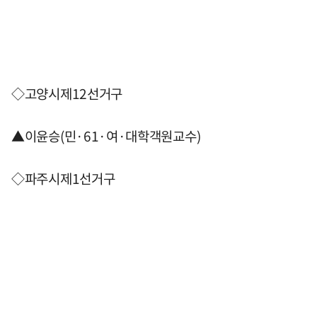
◇고양시제12선거구
▲이윤승(민·61·여·대학객원교수)
◇파주시제1선거구