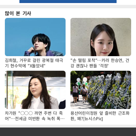
많이 본 기사
김희철, 거꾸로 걸린 광복절 태극
"손 떨림 포착"…카라 한승연, 건
기 현수막에 "X돌았네"
강 괜찮나 팬들 '걱정'
차가원 "○○○ 까면 주변 다 죽
용산어린이정원 앞 즐비한 근조화
어"…전세금 미반환 속 녹취 폭로
환, 왜?[뉴시스Pic]
파장