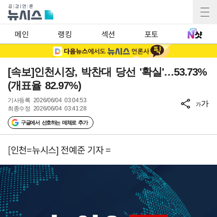
메인
랭킹
섹션
포토
[속보]인천시장, 박찬대 당선 '확실'…53.73%
(개표율 82.97%)
기사등록
2026/06/04 03:04:53
가
가
최종수정
2026/06/04 03:41:28
구글에서 선호하는 매체로 추가
[인천=뉴시스] 전예준 기자 =