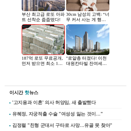
이시간
핫
뉴스
'고지용과 이혼' 의사 허양임, 새 출발했다
유혜정, 자궁적출 수술 "여성성 잃는 것이…"
김정렬 "친형 군대서 구타로 사망…유골 못 찾아"