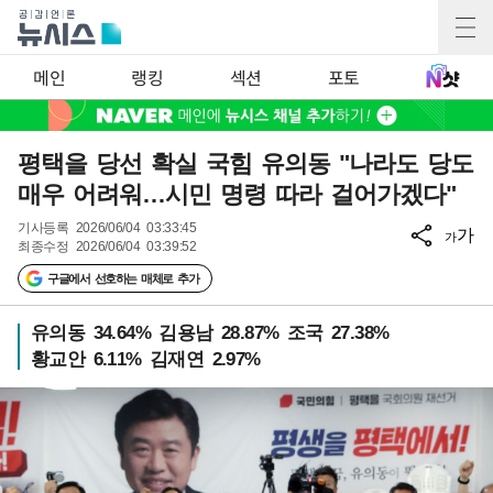
메인
랭킹
섹션
포토
평택을 당선 확실 국힘 유의동 "나라도 당도
매우 어려워…시민 명령 따라 걸어가겠다"
기사등록
2026/06/04 03:33:45
가
가
최종수정
2026/06/04 03:39:52
구글에서 선호하는 매체로 추가
유의동 34.64% 김용남 28.87% 조국 27.38%
황교안 6.11% 김재연 2.97%