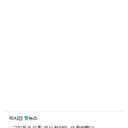
이시간
핫
뉴스
'고지용과 이혼' 의사 허양임, 새 출발했다