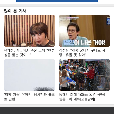
많이 본 기사
유혜정, 자궁적출 수술 고백 "여성
김정렬 "친형 군대서 구타로 사
성을 잃는 것이…"
망…유골 못 찾아"
'마약 자숙' 유아인, 남사친과 볼뽀
동해안 최대 100㎜ 폭우…전국
뽀 근황
찜통더위 계속[오늘날씨]