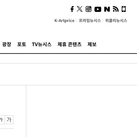
K-Artprice
프라임뉴시스
위클리뉴시스
광장
포토
TV뉴시스
제휴 콘텐츠
제보