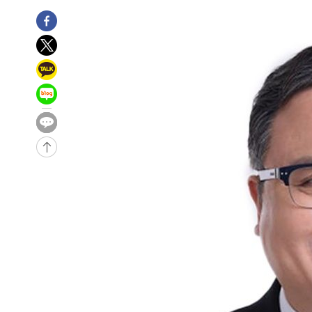
4시간 전 >
[속보]뉴욕증시 상승 마감…S&P 0.6% 나스닥 1.3%↑
-27482초 전 >
낮 최고 35도 '무더위'…동해안 시간당 30㎜ '강한 비'[
-26752초 전 >
[속보]이강인 "감독님이 원하는 마음 느꼈고, 많은 트로피
틀레티코 이적"
-26534초 전 >
수도권 40도 육박 '펄펄'…동해안 일부 지역엔 호의주의
-25503초 전 >
온열질환 사망자 3명 늘어…누적 환자 3000명 돌파
-19448초 전 >
강릉에 시간당 81.4㎜ 물폭탄…도로 잠기고 담벼락 붕괴
-15555초 전 >
백운산서 80년근 천종산삼 9뿌리 발견…감정가 1.3억원
-13265초 전 >
선재도서 해루질 나섰다 실종 60대, 닷새 만에 숨진 채 발
-10799초 전 >
남자 농구, 나고야 아시안게임서 '홈팀' 일본과 한일전
-10175초 전 >
여수 오동도 해상서 모터보트 전복…1명 사망·1명 실종
-6402초 전 >
극한폭염 한풀 꺾이지만…'낮 최고 35도' 무더위, 열대야 
주 날씨]
-3420초 전 >
축구협회 "압수수색·성접대 논란 사과…쇄신의 기회로 삼
-1937초 전 >
[속보]'압수수색·성접대 논란' 축구협회 "실망과 걱정 안
송"
2시간 전 >
'최고 37도' 폭염 지속…강원동해안 최대 150㎜ 비
4시간 전 >
[속보]뉴욕증시 상승 마감…S&P 0.6% 나스닥 1.3%↑