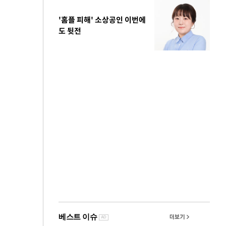
'홈플 피해' 소상공인 이번에
도 뒷전