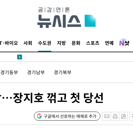
내일날씨]
 원해 아
IT·바이오
사회
수도권
지방
문화
스포츠
연예
보
경기동부
경기남부
경기북부
견
…장지호 꺾고 첫 당선
계속[다음
겠다"
구글에서 선호하는 매체로 추가
겨드려 죄