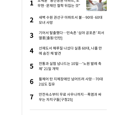
오세훈 "용산공원 아파트, 노
1
1
주일
무현·문재인 철학 뒤집는 것"
 노무현·문재인 철
새벽 수원 권선구 아파트서 불…90대·60대
2
2
모녀 사망
승환·니퍼트가 콕
기어서 탈출했다…민속촌 ‘심야 공포촌’ 피서
3
3
열풍[출동!인턴]
0개 구단, 훈련·휴
선재도서 해루질 나섰다 실종 60대, 나흘 만
4
4
 안전 최우선"
에 숨진 채 발견
까지…제조업 바꾸는
전통과 실험 넘나드는 10일…'노원 발레 축
5
5
제' 21일 개막
오나…20억대 아파트
휠체어 탄 지체장애인 넘어뜨려 사망…70대
6
6
 그 이후②]
2심도 집유
초췌한 근황…충주시
안전숙소부터 무료 사우나까지…폭염과 싸
7
7
우는 자치구들[구청25]