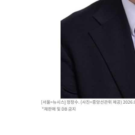
[서울=뉴시스] 정창수. (사진=중앙선관위 제공) 2026.0
*재판매 및 DB 금지