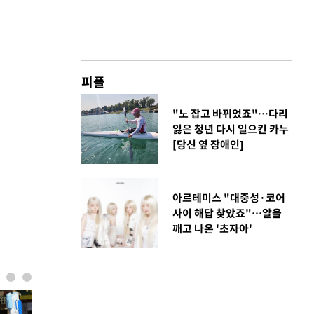
피플
"노 잡고 바뀌었죠"…다리
잃은 청년 다시 일으킨 카누
[당신 옆 장애인]
아르테미스 "대중성·코어
사이 해답 찾았죠"…알을
깨고 나온 '초자아'