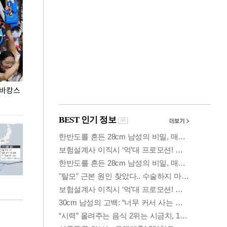
 바캉스
용산어린이정원 앞 즐비한 근조화환, 왜?
이번주 국회에는 