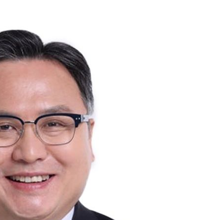
내일날씨]
 원해 아
보
견
계속[다음
겠다"
겨드려 죄