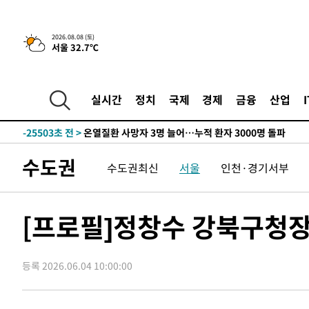
2026.08.08 (토)
4시간 전 >
[속보]뉴욕증시 상승 마감…S&P 0.6% 나스닥 1.3%↑
서울 32.7℃
-27482초 전 >
낮 최고 35도 '무더위'…동해안 시간당 30㎜ '강한 비'[
-26752초 전 >
[속보]이강인 "감독님이 원하는 마음 느꼈고, 많은 트로피
틀레티코 이적"
실시간
정치
국제
경제
금융
산업
-26534초 전 >
수도권 40도 육박 '펄펄'…동해안 일부 지역엔 호의주의
-25503초 전 >
온열질환 사망자 3명 늘어…누적 환자 3000명 돌파
-19448초 전 >
강릉에 시간당 81.4㎜ 물폭탄…도로 잠기고 담벼락 붕괴
-15555초 전 >
백운산서 80년근 천종산삼 9뿌리 발견…감정가 1.3억원
수도권
수도권최신
서울
인천·경기서부
-13265초 전 >
선재도서 해루질 나섰다 실종 60대, 닷새 만에 숨진 채 발
-10799초 전 >
남자 농구, 나고야 아시안게임서 '홈팀' 일본과 한일전
[프로필]정창수 강북구청장
-10175초 전 >
여수 오동도 해상서 모터보트 전복…1명 사망·1명 실종
-6402초 전 >
극한폭염 한풀 꺾이지만…'낮 최고 35도' 무더위, 열대야 
주 날씨]
-3420초 전 >
축구협회 "압수수색·성접대 논란 사과…쇄신의 기회로 삼
등록 2026.06.04 10:00:00
-1937초 전 >
[속보]'압수수색·성접대 논란' 축구협회 "실망과 걱정 안
송"
2시간 전 >
'최고 37도' 폭염 지속…강원동해안 최대 150㎜ 비