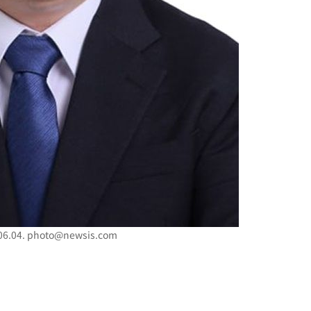
"창 3개 띄워도 답답함 없
1
네"…'폴드8 울트라', 일
써보니
오세훈 "용산공원 아파트,
2
학 뒤집는 것"
김도영·곽빈·안현민…오
3
집은 차기 메이저리거
'폭염 휴식기' 프로야구 1
4
식 병행…"야외 훈련 해도
휴머노이드부터 AI공장
5
M.AX 성과
'덜 똘똘한 한 채' 시대 
6
에 쏠리는 관심[세제 개편,
6.04.
photo@newsis.com
'리센느 논란' 김선태, 
7
장 "다시 돌아올 생각?"