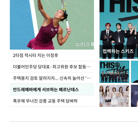
컴백하는 스키즈
청와대 일주일
2타점 적시타 치는 이정후
더불어민주당 당대표·최고위원 후보 합동연설회
주택용지 검토 알려지자... 신속히 늘어선 '근조화환'
안드레예바에게 서브하는 페르난데스
폭우에 무너진 강릉 교동 주택 담벼락