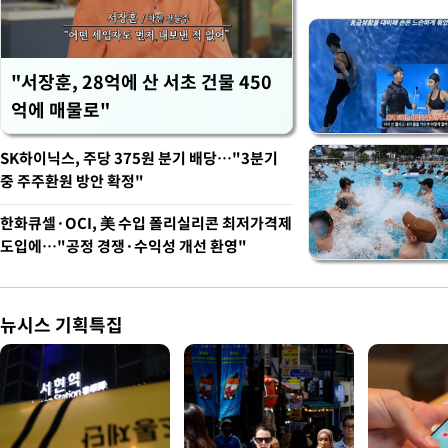
"서장훈, 28억에 산 서초 건물 450
억에 매물로"
SK하이닉스, 주당 375원 분기 배당…"3분기
중 주주환원 방안 확정"
한화큐셀·OCI, 美 수입 폴리실리콘 최저가격제
도입에…"공정 경쟁·수익성 개선 환영"
뉴시스 기획특집