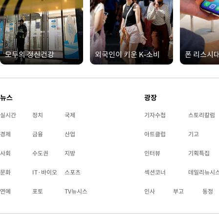
모두의 정신건강
외국인이 키운 K-소비
폰 리스시
뉴스
광장
실시간
정치
국제
기자수첩
스토리칼럼
경제
금융
산업
아트클럽
기고
사회
수도권
지방
인터뷰
기획특집
문화
IT·바이오
스포츠
섹션코너
데일리뉴시
연예
포토
TV뉴시스
인사
부고
동정