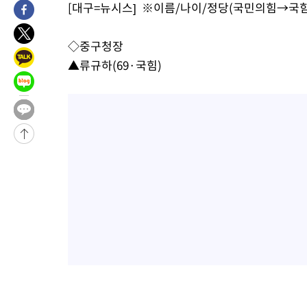
[대구=뉴시스] ※이름/나이/정당(국민의힘→국힘
-3854초 전 >
[속보]합수본, '투표율 허위 입력' 중앙·서울·경기도 선관위 등 
압수수색
-31106초 전 >
SK하이닉스, 용인·청주 팹에 54조 투자…"AI 메모리 수요 선
◇중구청장
응"
-27962초 전 >
여자배구 이재영·이다영 자매, 아제르바이잔 투란VC 입단
▲류규하(69·국힘)
-27215초 전 >
외국인 심판 성 접대 7경기 들여다보니…한국 축구 '5승 2무'
-26949초 전 >
[속보]코스닥, 2.86포인트(0.36%) 내린 798.81마감
-26902초 전 >
[속보]코스피, 6200선 약보합…0.60% 내린 6258.77에 마쳐
-26882초 전 >
[속보]원·달러 환율, 7.7원 내린 1416.1원 마감
-26771초 전 >
[속보] 노원서 40.1도 관측…서울, 2018년 이후 첫 40도
-23861초 전 >
[속보]종합특검, '계엄 수용공간 확보' 신용해 前교정본부장 기
-22734초 전 >
외신들도 주목한 韓축구 파문…"국민적 공분에 수사 재개"
-22705초 전 >
11시간 압수수색에 성접대 파문까지…'쑥대밭' 된 축구협회
-21727초 전 >
[속보]규제합리화위원회 부위원장에 김태유 서울대 공대 교수
병태 후임
-18085초 전 >
[속보]국힘 윤리위, '돌려차기 발언' 진종오·서범수 징계 절차 
-13410초 전 >
[속보] 7월 중국 수출 23.9%↑ 수입 27.5%↑…무역총액
25.3%↑
-10570초 전 >
[속보]'채상병 순직 책임' 임성근, 항소심도 징역 3년
-10436초 전 >
[속보]종합특검, '관저이전 봐주기 감사' 유병호 구속기소