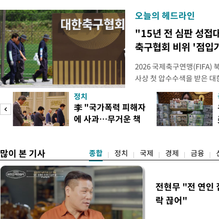
오늘의 헤드라인
"15년 전 심판 성접
축구협회 비위 '점입
2026 국제축구연맹(FIFA
사상 첫 압수수색을 받은 
거지면서 그야말로 쑥대밭이 
정치
심판 성 접대 파문까지 파
李 "국가폭력 피해자
돌이킬 수 없는 지경까지 이르
에 사과…무거운 책
홍명보 전 감독을 국가대표
도
임감"
많이 본 기사
종합
정치
국제
경제
금융
전현무 "전 연인
락 끊어"