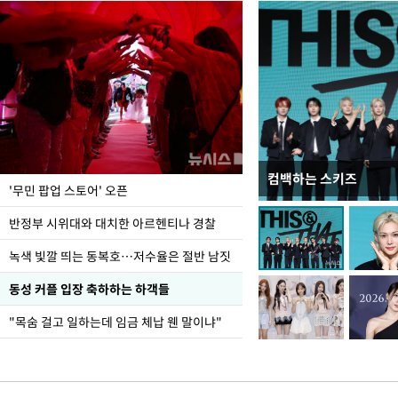
컴백하는 스키즈
지석천 뒤덮은 개구리
'무민 팝업 스토어' 오픈
반정부 시위대와 대치한 아르헨티나 경찰
녹색 빛깔 띄는 동복호…저수율은 절반 남짓
동성 커플 입장 축하하는 하객들
"목숨 걸고 일하는데 임금 체납 웬 말이냐"