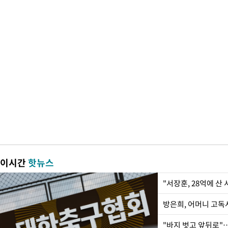
이시간
핫뉴스
"서장훈, 28억에 산
방은희, 어머니 고독사
"바지 벗고 앞뒤로"