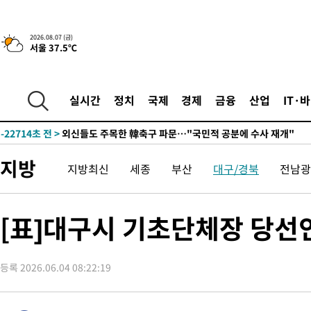
-26929초 전 >
[속보]코스닥, 2.86포인트(0.36%) 내린 798.81마감
-26882초 전 >
[속보]코스피, 6200선 약보합…0.60% 내린 6258.77에 마쳐
2026.08.07 (금)
서울 37.5℃
-26862초 전 >
[속보]원·달러 환율, 7.7원 내린 1416.1원 마감
-26751초 전 >
[속보] 노원서 40.1도 관측…서울, 2018년 이후 첫 40도
-23841초 전 >
[속보]종합특검, '계엄 수용공간 확보' 신용해 前교정본부장 기
실시간
정치
국제
경제
금융
산업
IT·
-22714초 전 >
외신들도 주목한 韓축구 파문…"국민적 공분에 수사 재개"
-22685초 전 >
11시간 압수수색에 성접대 파문까지…'쑥대밭' 된 축구협회
-21707초 전 >
[속보]규제합리화위원회 부위원장에 김태유 서울대 공대 교수
지방
지방최신
세종
부산
대구/경북
전남광
병태 후임
-18065초 전 >
[속보]국힘 윤리위, '돌려차기 발언' 진종오·서범수 징계 절차 
-13390초 전 >
[속보] 7월 중국 수출 23.9%↑ 수입 27.5%↑…무역총액
25.3%↑
-10550초 전 >
[속보]'채상병 순직 책임' 임성근, 항소심도 징역 3년
[표]대구시 기초단체장 당선
-10416초 전 >
[속보]종합특검, '관저이전 봐주기 감사' 유병호 구속기소
-7016초 전 >
민주 콩고 에볼라환자 4천명 돌파, 4053명 발생 1850명 사망
등록 2026.06.04 08:22:19
-6266초 전 >
[속보]'300억원대 사기 혐의' 차가원 대표 구속 송치
-5460초 전 >
"미 전국적 살모네라 식중독 원인은 멕시코산 할라피뇨"-- CDC
-3973초 전 >
[속보]경찰·노동부, HL만도 평택사업장 끼임 사망 관련 압수수