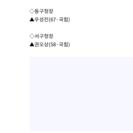
-7036초 전 >
민주 콩고 에볼라환자 4천명 돌파, 4053명 발생 1850명 사망
◇동구청장
-6286초 전 >
[속보]'300억원대 사기 혐의' 차가원 대표 구속 송치
▲우성진(67·국힘)
-5480초 전 >
"미 전국적 살모네라 식중독 원인은 멕시코산 할라피뇨"-- CDC
-3993초 전 >
[속보]경찰·노동부, HL만도 평택사업장 끼임 사망 관련 압수수
◇서구청장
-3874초 전 >
[속보]합수본, '투표율 허위 입력' 중앙·서울·경기도 선관위 등 
▲권오상(58·국힘)
압수수색