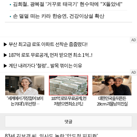
김희철, 광복절 '거꾸로 태극기' 현수막에 "X돌았네"
손 덜덜 떠는 카라 한승연, 건강이상설 확산
댓글