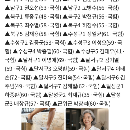
▲남구1 권오섭(63·국힘) ▲남구2 고병수(56·국힘)
▲북구1 류종우(48·국힘) ▲북구2 박현규(56·국힘)
▲북구3 최수열(58·국힘) ▲북구4 허정수(55·국힘)
▲북구5 김재용(58·국힘) ▲수성구1 정일균(61·국힘)
▲수성구2 김중군(53·국힘) ▲수성구3 이성오(59·국
힘) ▲수성구4 박종필(60·국힘) ▲수성구5 김태우(41·
국힘) ▲달서구1 이영애(69·국힘) ▲달서구2 김기열
(59·국힘) ▲달서구3 오명환(59·국힘) ▲달서구4 이태
손(72·국힘) ▲달서구5 진미숙(54·국힘) ▲달서구6 김
주범(49·국힘) ▲달서구7 김해철(62·국힘) ▲달성군1
하중환(60·국힘) ▲달성군2 최재규(35·국힘) ▲달성
군3 배창규(57·국힘) ▲군위군 박창석(60·국힘)