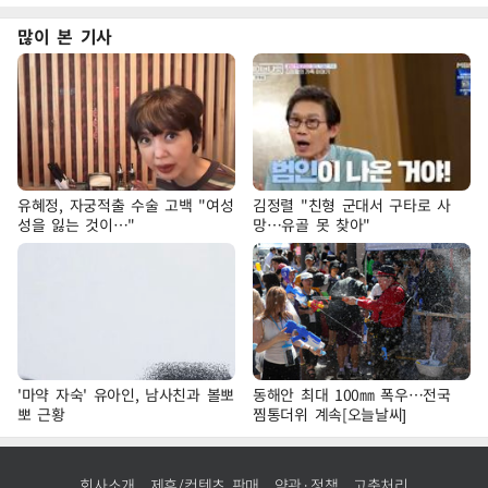
많이 본 기사
유혜정, 자궁적출 수술 고백 "여성
김정렬 "친형 군대서 구타로 사
성을 잃는 것이…"
망…유골 못 찾아"
'마약 자숙' 유아인, 남사친과 볼뽀
동해안 최대 100㎜ 폭우…전국
뽀 근황
찜통더위 계속[오늘날씨]
회사소개
제휴/컨텐츠 판매
약관·정책
고충처리