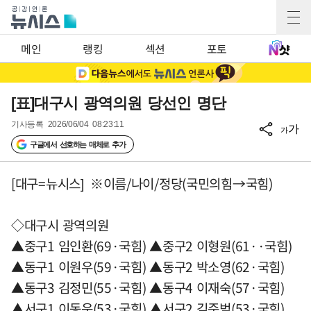
메인
랭킹
섹션
포토
[표]대구시 광역의원 당선인 명단
기사등록
2026/06/04 08:23:11
가
가
구글에서 선호하는 매체로 추가
[대구=뉴시스] ※이름/나이/정당(국민의힘→국힘)
◇대구시 광역의원
▲중구1 임인환(69·국힘) ▲중구2 이형원(61··국힘)
▲동구1 이원우(59·국힘) ▲동구2 박소영(62·국힘)
▲동구3 김정민(55·국힘) ▲동구4 이재숙(57·국힘)
▲서구1 이동운(53·국힘) ▲서구2 김준범(53·국힘)