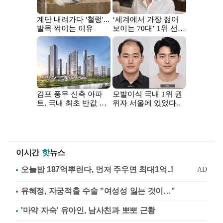
이시간
핫
뉴스
유혜정, 자궁적출 수술 "여성성 잃는 것이…"
'마약 자숙' 유아인, 남사친과 뽀뽀 근황