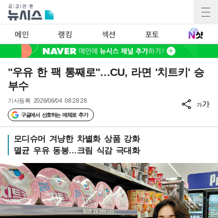
메인
랭킹
섹션
포토
"우유 한 팩 통째로"…CU, 라면 '치트키' 승
부수
기사등록
2026/06/04 08:28:28
가
가
구글에서 선호하는 매체로 추가
모디슈머 겨냥한 차별화 상품 강화
멸균 우유 동봉…크림 식감 극대화