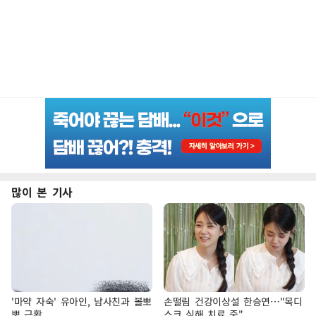
많이 본 기사
'마약 자숙' 유아인, 남사친과 볼뽀
손떨림 건강이상설 한승연…"목디
뽀 근황
스크 심해 치료 중"