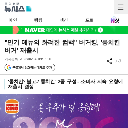
메인
랭킹
섹션
포토
"인기 메뉴의 화려한 컴백" 버거킹, '롱치킨
버거' 재출시
기사등록
2026/06/04 09:06:10
가
가
구글에서 선호하는 매체로 추가
'롱치킨'·'불고기롱치킨' 2종 구성…소비자 지속 요청에
재출시 결정