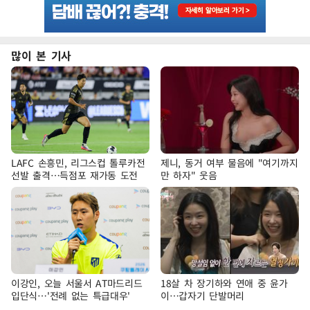
많이 본 기사
LAFC 손흥민, 리그스컵 톨루카전
제니, 동거 여부 물음에 "여기까지
선발 출격…득점포 재가동 도전
만 하자" 웃음
이강인, 오늘 서울서 AT마드리드
18살 차 장기하와 연애 중 윤가
입단식…'전례 없는 특급대우'
이…갑자기 단발머리