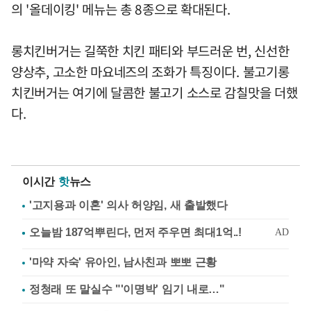
의 '올데이킹' 메뉴는 총 8종으로 확대된다.
롱치킨버거는 길쭉한 치킨 패티와 부드러운 번, 신선한
양상추, 고소한 마요네즈의 조화가 특징이다. 불고기롱
치킨버거는 여기에 달콤한 불고기 소스로 감칠맛을 더했
다.
이시간
핫
뉴스
'고지용과 이혼' 의사 허양임, 새 출발했다
'마약 자숙' 유아인, 남사친과 뽀뽀 근황
정청래 또 말실수 "'이명박' 임기 내로…"