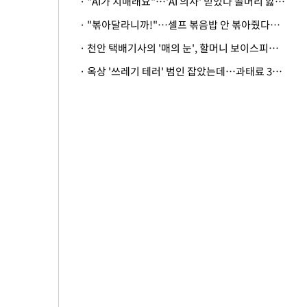
· "AI가 치매래요"…'AI 의사' 믿었다 골머리 앓는 美 의료계 '경고'
· "볶아달라니까!"…셀프 볶음밥 안 볶아줬다고 사장 폭행한 손님
· 천안 택배기사의 '매의 눈', 할머니 보이스피싱 피해 막아
· 옥상 '쓰레기 테러' 범인 잡았는데…과태료 3만원 처분에 숙박업주 허탈