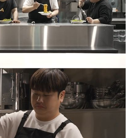
마쳐
장 기소
회
교수…이병
개시