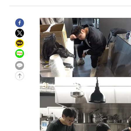
-5300초 전 >
[속보]종합특검, '계엄 수용공간 확보' 신용해 前교정본부
-4173초 전 >
외신들도 주목한 韓축구 파문…"국민적 공분에 수사 재개"
-4144초 전 >
11시간 압수수색에 성접대 파문까지…'쑥대밭' 된 축구협
-3166초 전 >
[속보]규제합리화위원회 부위원장에 김태유 서울대 공대 
태 후임
7분 전 >
[속보]국힘 윤리위, '돌려차기 발언' 진종오·서범수 징계 절차 
-30377초 전 >
미 사업체 일자리, 7월에 2.3만개 순감하고 그 전 2개월 1
하향수정 (2보)
-29825초 전 >
[속보] 미 사업체, 일자리 7월에 2.3만 개 줄어…실업률은
↓
-25688초 전 >
[속보]이 대통령 "부동산 공급 기존 사고방식 매달리지 
실천"
-24773초 전 >
이란, "오만과 '중앙 단일 루트' 합의…북쪽 인바운드·남
운드는 임시"
-16341초 전 >
"낮 기온 소폭 하락"…수도권 폭염중대경보, 폭염경보로
-16305초 전 >
[속보]이 대통령, '호우피해' 안동·의성 관할 4개 면 특
선포
-16268초 전 >
[단독]중수청 지원 검사들, 정원 초과 시 낮은 계급 임용
갈 수도
-14239초 전 >
낮 최고 37도 찜통더위…곳곳 소나기·강원 많은 비[내일
-12545초 전 >
SK하이닉스, 용인·청주 팹에 54조 투자…"AI 메모리 수
응"
-9401초 전 >
여자배구 이재영·이다영 자매, 아제르바이잔 투란VC 입단
-8654초 전 >
외국인 심판 성 접대 7경기 들여다보니…한국 축구 '5승 2