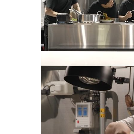
-8388초 전 >
[속보]코스닥, 2.86포인트(0.36%) 내린 798.81마감
-8341초 전 >
[속보]코스피, 6200선 약보합…0.60% 내린 6258.77에 
-8321초 전 >
[속보]원·달러 환율, 7.7원 내린 1416.1원 마감
-8210초 전 >
[속보] 노원서 40.1도 관측…서울, 2018년 이후 첫 40도
-5300초 전 >
[속보]종합특검, '계엄 수용공간 확보' 신용해 前교정본부
-4173초 전 >
외신들도 주목한 韓축구 파문…"국민적 공분에 수사 재개"
-4144초 전 >
11시간 압수수색에 성접대 파문까지…'쑥대밭' 된 축구협
-3166초 전 >
[속보]규제합리화위원회 부위원장에 김태유 서울대 공대 
태 후임
7분 전 >
[속보]국힘 윤리위, '돌려차기 발언' 진종오·서범수 징계 절차 