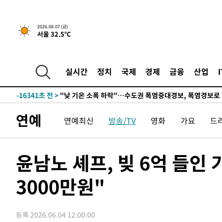
7분 전 >
[속보]국힘 윤리위, '돌려차기 발언' 진종오·서범수 징계 절차 
-30377초 전 >
미 사업체 일자리, 7월에 2.3만개 순감하고 그 전 2개월 1
2026.08.07 (금)
서울 32.5℃
하향수정 (2보)
-29825초 전 >
[속보] 미 사업체, 일자리 7월에 2.3만 개 줄어…실업률은
↓
-25688초 전 >
[속보]이 대통령 "부동산 공급 기존 사고방식 매달리지 
실천"
-24773초 전 >
이란, "오만과 '중앙 단일 루트' 합의…북쪽 인바운드·남
실시간
정치
국제
경제
금융
산업
운드는 임시"
-16341초 전 >
"낮 기온 소폭 하락"…수도권 폭염중대경보, 폭염경보로
-16305초 전 >
[속보]이 대통령, '호우피해' 안동·의성 관할 4개 면 특
선포
-16268초 전 >
[단독]중수청 지원 검사들, 정원 초과 시 낮은 계급 임용
연예
연예최신
방송/TV
영화
가요
드
갈 수도
-14239초 전 >
낮 최고 37도 찜통더위…곳곳 소나기·강원 많은 비[내일
-12545초 전 >
SK하이닉스, 용인·청주 팹에 54조 투자…"AI 메모리 수
응"
-9401초 전 >
여자배구 이재영·이다영 자매, 아제르바이잔 투란VC 입단
윤남노 셰프, 빚 6억 들
-8654초 전 >
외국인 심판 성 접대 7경기 들여다보니…한국 축구 '5승 2
3000만원"
-8388초 전 >
[속보]코스닥, 2.86포인트(0.36%) 내린 798.81마감
-8341초 전 >
[속보]코스피, 6200선 약보합…0.60% 내린 6258.77에 
-8321초 전 >
[속보]원·달러 환율, 7.7원 내린 1416.1원 마감
등록 2026.06.04 12:00:00
-8210초 전 >
[속보] 노원서 40.1도 관측…서울, 2018년 이후 첫 40도