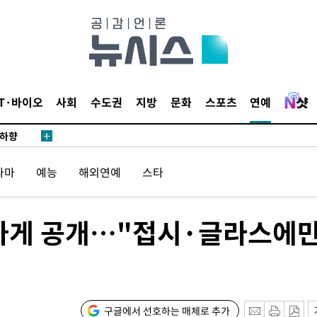
개시
0.3만개
 4.1%로
말고 과감히
쪽 아웃바
IT·바이오
사회
수도권
지방
문화
스포츠
연예
 하향
별재난지역
…희망지 못
라마
예능
해외연예
스타
날씨]
요 선제 대
인 가게 공개…"접시·글라스에
무'
마쳐
구글에서 선호하는 매체로 추가