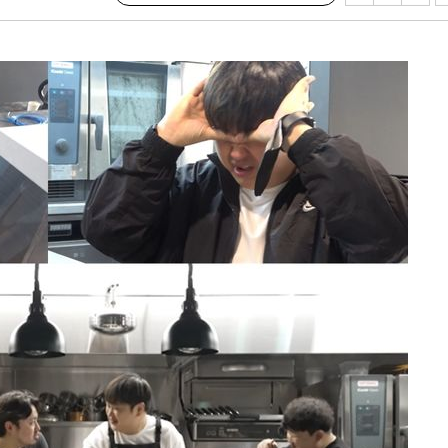
장 기소
회
교수…이병
개시
0.3만개
 4.1%로
말고 과감히
쪽 아웃바
 하향
별재난지역
…희망지 못
날씨]
요 선제 대
무'