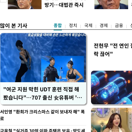
에도 쉽게 짜증을 내거나 
방기…대법관 즉시
있다. 높은 기온과 습도가 
송
제청"
많이 본 기사
종합
정치
국제
경제
금융
전현무 "전 연인
락 끊어"
"여군 지원 막힌 UDT 훈련 직접 해
봤습니다"…707 출신 女유튜버 '완
벽 소화'
서인영 "환희가 크리스마스 같이 보내자 해" 폭
로
구윤철 "실거주 30억 이하 주택은 보유·양도세