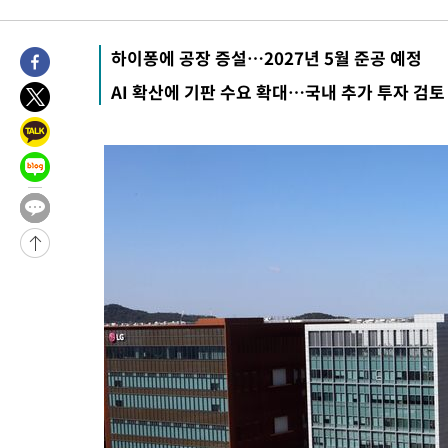
25.3%↑
-25875초 전 >
[속보]'채상병 순직 책임' 임성근, 항소심도 징역 3년
-25741초 전 >
[속보]종합특검, '관저이전 봐주기 감사' 유병호 구속기소
하이퐁에 공장 증설…2027년 5월 준공 예정
-22341초 전 >
민주 콩고 에볼라환자 4천명 돌파, 4053명 발생 1850명 사망
AI 확산에 기판 수요 확대…국내 추가 투자 검토
-21591초 전 >
[속보]'300억원대 사기 혐의' 차가원 대표 구속 송치
-20785초 전 >
"미 전국적 살모네라 식중독 원인은 멕시코산 할라피뇨"-- CD
-19298초 전 >
[속보]경찰·노동부, HL만도 평택사업장 끼임 사망 관련 압수
-19179초 전 >
[속보]합수본, '투표율 허위 입력' 중앙·서울·경기도 선관위 등
압수수색
-18934초 전 >
[속보]원·달러 환율, 오전 9시 1423.8원
-18730초 전 >
[속보]삼성전자·SK하이닉스 동반 강보합…1%대 상승 출발
-18716초 전 >
[속보]코스닥, 5.95포인트(0.74%) 상승한 807.62개장
-18684초 전 >
[속보]코스피, 6300선 재탈환…1.09% 오른 6365.07 개장
-15849초 전 >
시리아 다마스쿠스 교외에서 미니버스 폭발.. 14명 부상, 3명은
태
-15147초 전 >
입추에도 극한더위…서울 낮 39도 '폭염중대경보'
-10111초 전 >
이란, 호르무즈서 "적국 목표물들"과 대치로 남부 케슘섬에서 
례 큰 폭발음
-8826초 전 >
[속보]美, 폴리실리콘 수입 규제…파생제품 15% 관세, 120일 후
효
-6977초 전 >
[속보]트럼프, 美 원정출산 금지 행정명령 서명