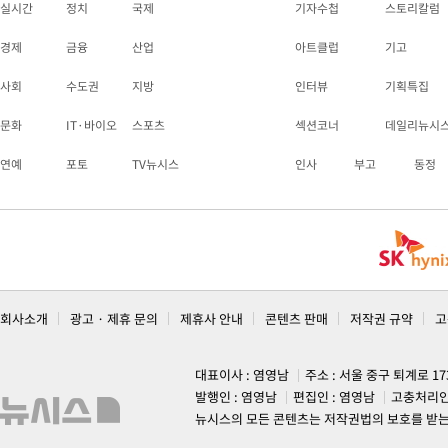
실시간
정치
국제
기자수첩
스토리칼럼
경제
금융
산업
아트클럽
기고
사회
수도권
지방
인터뷰
기획특집
문화
IT·바이오
스포츠
섹션코너
데일리뉴시
연예
포토
TV뉴시스
인사
부고
동정
회사소개
광고 · 제휴 문의
제휴사 안내
콘텐츠 판매
저작권 규약
고
대표이사 : 염영남
주소 : 서울 중구 퇴계로 1
발행인 : 염영남
편집인 : 염영남
고충처리인
뉴시스의 모든 콘텐츠는 저작권법의 보호를 받는 바, 무