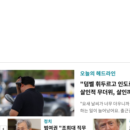
오늘의 헤드라인
"덤벨 휘두르고 인도
살인적 무더위, 살인
"요새 날씨가 너무 더우니까
하는 일이 늘어났어요. 출근
거나, 누가 길을 막고 서 있
정치
(40대 직장인 A씨) 유례없
범여권 "조희대 직무