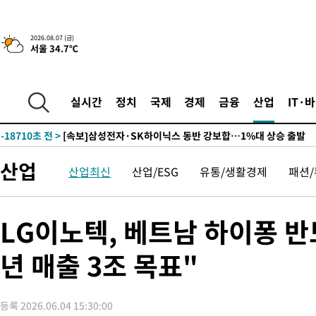
-22321초 전 >
민주 콩고 에볼라환자 4천명 돌파, 4053명 발생 1850명 사망
-21571초 전 >
[속보]'300억원대 사기 혐의' 차가원 대표 구속 송치
2026.08.07 (금)
-20765초 전 >
"미 전국적 살모네라 식중독 원인은 멕시코산 할라피뇨"-- CD
서울 34.7℃
-19278초 전 >
[속보]경찰·노동부, HL만도 평택사업장 끼임 사망 관련 압수
-19159초 전 >
[속보]합수본, '투표율 허위 입력' 중앙·서울·경기도 선관위 등
실시간
정치
국제
경제
금융
산업
IT·
압수수색
-18914초 전 >
[속보]원·달러 환율, 오전 9시 1423.8원
-18710초 전 >
[속보]삼성전자·SK하이닉스 동반 강보합…1%대 상승 출발
-18696초 전 >
[속보]코스닥, 5.95포인트(0.74%) 상승한 807.62개장
-18664초 전 >
[속보]코스피, 6300선 재탈환…1.09% 오른 6365.07 개장
산업
산업최신
산업/ESG
유통/생활경제
패션
-15829초 전 >
시리아 다마스쿠스 교외에서 미니버스 폭발.. 14명 부상, 3명은
태
-15127초 전 >
입추에도 극한더위…서울 낮 39도 '폭염중대경보'
LG이노텍, 베트남 하이퐁 반
-10091초 전 >
이란, 호르무즈서 "적국 목표물들"과 대치로 남부 케슘섬에서 
례 큰 폭발음
-8806초 전 >
[속보]美, 폴리실리콘 수입 규제…파생제품 15% 관세, 120일 후
년 매출 3조 목표"
효
-6957초 전 >
[속보]트럼프, 美 원정출산 금지 행정명령 서명
-4657초 전 >
[속보] 뉴욕증시, 일제 하락 마감…나스닥 0.06%↓
-28715초 전 >
[속보] 7월 중국 수출 23.9%↑ 수입 27.5%↑…무역총액
등록 2026.06.04 15:30:00