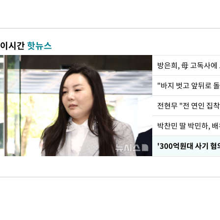
이시간
핫뉴스
방은희, 母 고독사에 
전현무 "전 연인 집
'300억원대 사기 혐